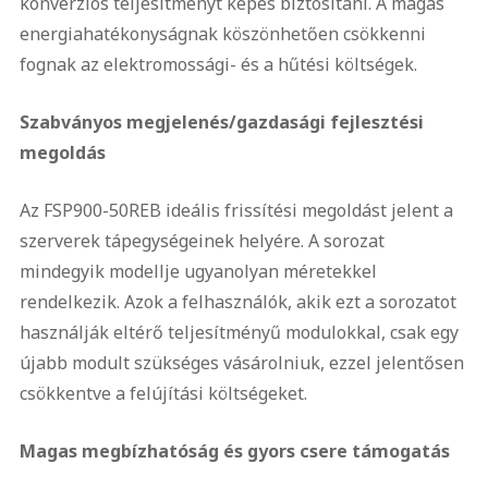
konverziós teljesítményt képes biztosítani. A magas
energiahatékonyságnak köszönhetően csökkenni
fognak az elektromossági- és a hűtési költségek.
Szabványos megjelenés/gazdasági fejlesztési
megoldás
Az FSP900-50REB ideális frissítési megoldást jelent a
szerverek tápegységeinek helyére. A sorozat
mindegyik modellje ugyanolyan méretekkel
rendelkezik. Azok a felhasználók, akik ezt a sorozatot
használják eltérő teljesítményű modulokkal, csak egy
újabb modult szükséges vásárolniuk, ezzel jelentősen
csökkentve a felújítási költségeket.
Magas megbízhatóság és gyors csere támogatás