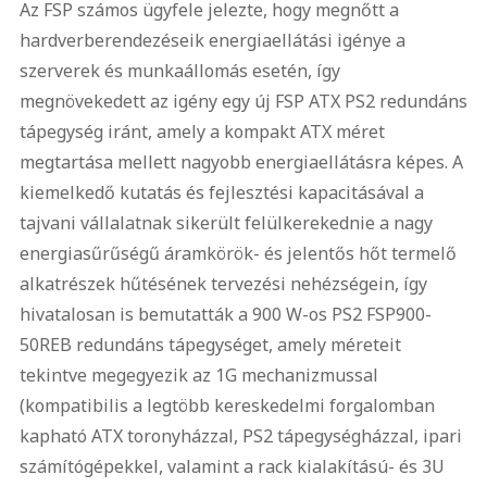
Az FSP számos ügyfele jelezte, hogy megnőtt a
hardverberendezéseik energiaellátási igénye a
szerverek és munkaállomás esetén, így
megnövekedett az igény egy új FSP ATX PS2 redundáns
tápegység iránt, amely a kompakt ATX méret
megtartása mellett nagyobb energiaellátásra képes. A
kiemelkedő kutatás és fejlesztési kapacitásával a
tajvani vállalatnak sikerült felülkerekednie a nagy
energiasűrűségű áramkörök- és jelentős hőt termelő
alkatrészek hűtésének tervezési nehézségein, így
hivatalosan is bemutatták a 900 W-os PS2 FSP900-
50REB redundáns tápegységet, amely méreteit
tekintve megegyezik az 1G mechanizmussal
(kompatibilis a legtöbb kereskedelmi forgalomban
kapható ATX toronyházzal, PS2 tápegységházzal, ipari
számítógépekkel, valamint a rack kialakítású- és 3U