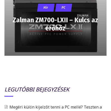
Hír
PC
Zalman ZM700-LXII – Kulcs az
erőhöz
LEGUTÓBBI BEJEGYZÉSEK
Megéri külön kijelzőt tenni a PC mellé? Teszten a