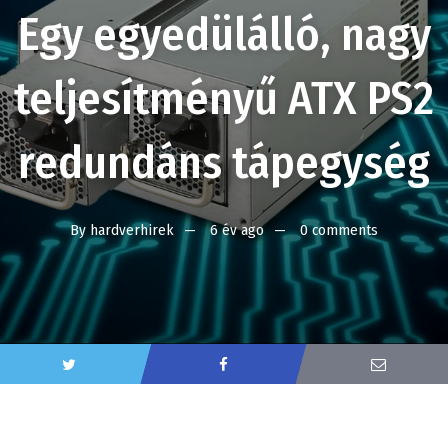
Egy egyedülálló, nagy
teljesítményű ATX PS2
redundáns tápegység
By
hardverhirek
6 év ago
0 comments