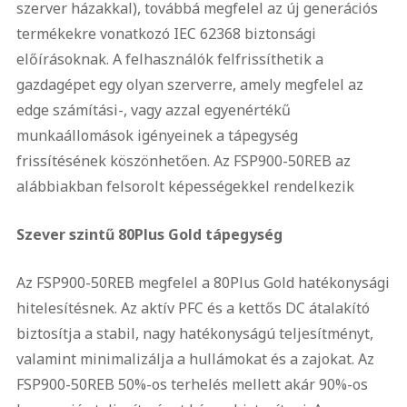
szerver házakkal), továbbá megfelel az új generációs
termékekre vonatkozó IEC 62368 biztonsági
előírásoknak. A felhasználók felfrissíthetik a
gazdagépet egy olyan szerverre, amely megfelel az
edge számítási-, vagy azzal egyenértékű
munkaállomások igényeinek a tápegység
frissítésének köszönhetően. Az FSP900-50REB az
alábbiakban felsorolt képességekkel rendelkezik
Szever szintű 80Plus Gold tápegység
Az FSP900-50REB megfelel a 80Plus Gold hatékonysági
hitelesítésnek. Az aktív PFC és a kettős DC átalakító
biztosítja a stabil, nagy hatékonyságú teljesítményt,
valamint minimalizálja a hullámokat és a zajokat. Az
FSP900-50REB 50%-os terhelés mellett akár 90%-os