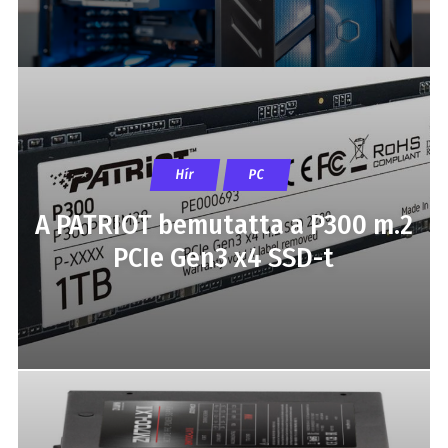
Hír
PC
A PATRIOT bemutatta a P300 m.2
PCIe Gen3 x4 SSD-t