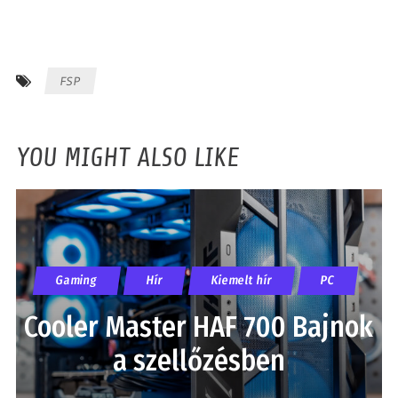
FSP
YOU MIGHT ALSO LIKE
Gaming
Hír
Kiemelt hír
PC
Cooler Master HAF 700 Bajnok
a szellőzésben