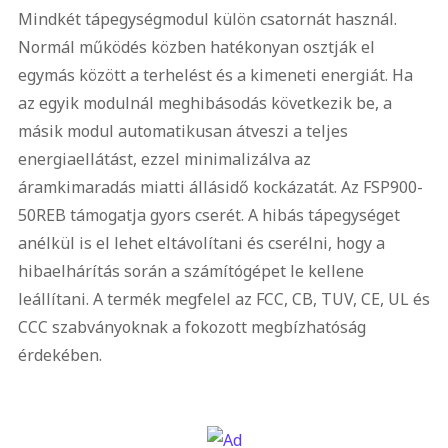
Mindkét tápegységmodul külön csatornát használ.
Normál működés közben hatékonyan osztják el
egymás között a terhelést és a kimeneti energiát. Ha
az egyik modulnál meghibásodás következik be, a
másik modul automatikusan átveszi a teljes
energiaellátást, ezzel minimalizálva az
áramkimaradás miatti állásidő kockázatát. Az FSP900-
50REB támogatja gyors cserét. A hibás tápegységet
anélkül is el lehet eltávolítani és cserélni, hogy a
hibaelhárítás során a számítógépet le kellene
leállítani. A termék megfelel az FCC, CB, TUV, CE, UL és
CCC szabványoknak a fokozott megbízhatóság
érdekében.