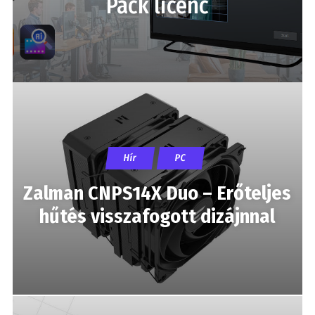
Pack licenc
Hír
PC
Zalman CNPS14X Duo – Erőteljes
hűtés visszafogott dizájnnal