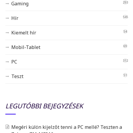
Gaming
293
Hír
545
Kiemelt hír
54
Mobil-Tablet
69
PC
312
Teszt
51
LEGUTÓBBI BEJEGYZÉSEK
Megéri külön kijelzőt tenni a PC mellé? Teszten a