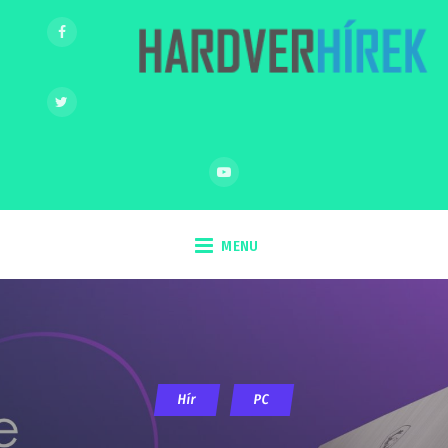
MENU
Hír
PC