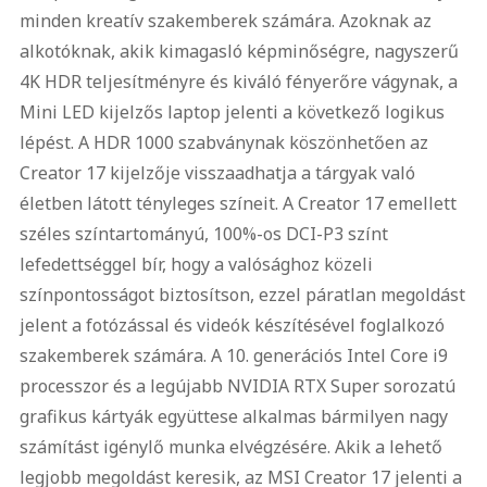
minden kreatív szakemberek számára. Azoknak az
alkotóknak, akik kimagasló képminőségre, nagyszerű
4K HDR teljesítményre és kiváló fényerőre vágynak, a
Mini LED kijelzős laptop jelenti a következő logikus
lépést. A HDR 1000 szabványnak köszönhetően az
Creator 17 kijelzője visszaadhatja a tárgyak való
életben látott tényleges színeit. A Creator 17 emellett
széles színtartományú, 100%-os DCI-P3 színt
lefedettséggel bír, hogy a valósághoz közeli
színpontosságot biztosítson, ezzel páratlan megoldást
jelent a fotózással és videók készítésével foglalkozó
szakemberek számára. A 10. generációs Intel Core i9
processzor és a legújabb NVIDIA RTX Super sorozatú
grafikus kártyák együttese alkalmas bármilyen nagy
számítást igénylő munka elvégzésére. Akik a lehető
legjobb megoldást keresik, az MSI Creator 17 jelenti a