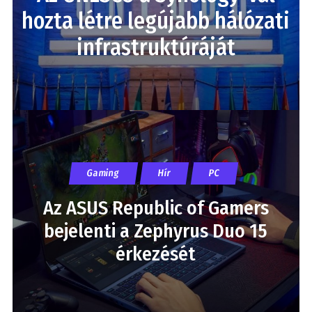
hozta létre legújabb hálózati
infrastruktúráját
Gaming
Hír
PC
Az ASUS Republic of Gamers
bejelenti a Zephyrus Duo 15
érkezését