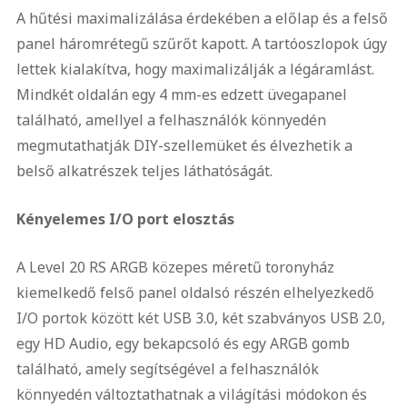
A hűtési maximalizálása érdekében a előlap és a felső
panel háromrétegű szűrőt kapott. A tartóoszlopok úgy
lettek kialakítva, hogy maximalizálják a légáramlást.
Mindkét oldalán egy 4 mm-es edzett üvegapanel
található, amellyel a felhasználók könnyedén
megmutathatják DIY-szellemüket és élvezhetik a
belső alkatrészek teljes láthatóságát.
Kényelemes I/O port elosztás
A Level 20 RS ARGB közepes méretű toronyház
kiemelkedő felső panel oldalsó részén elhelyezkedő
I/O portok között két USB 3.0, két szabványos USB 2.0,
egy HD Audio, egy bekapcsoló és egy ARGB gomb
található, amely segítségével a felhasználók
könnyedén változtathatnak a világítási módokon és