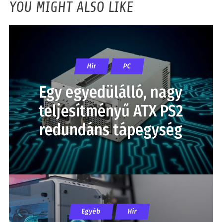
YOU MIGHT ALSO LIKE
Hír
PC
Egy egyedülálló, nagy
teljesítményű ATX PS2
redundáns tápegység
Egyéb
Hír