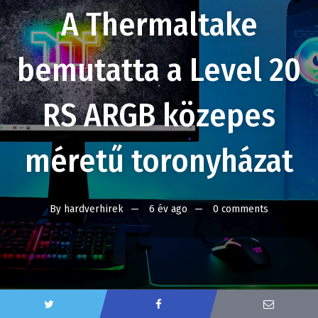
A Thermaltake
bemutatta a Level 20
RS ARGB közepes
méretű toronyházat
By
hardverhirek
6 év ago
0 comments