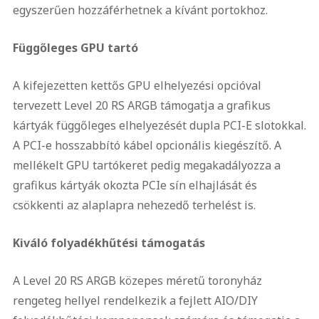
egyszerűen hozzáférhetnek a kívánt portokhoz.
Függőleges GPU tartó
A kifejezetten kettős GPU elhelyezési opcióval
tervezett Level 20 RS ARGB támogatja a grafikus
kártyák függőleges elhelyezését dupla PCI-E slotokkal.
A PCI-e hosszabbító kábel opcionális kiegészítő. A
mellékelt GPU tartókeret pedig megakadályozza a
grafikus kártyák okozta PCIe sín elhajlását és
csökkenti az alaplapra nehezedő terhelést is.
Kiváló folyadékhűtési támogatás
A Level 20 RS ARGB közepes méretű toronyház
rengeteg hellyel rendelkezik a fejlett AIO/DIY