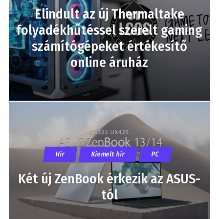
Elindult az új Thermaltake
folyadékhűtéssel szerelt gaming
számítógépeket értékesítő
online áruház
Hír
Kiemelt hír
PC
Két új ZenBook érkezik az ASUS-
tól