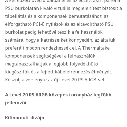
A két edzett üveg oldalpanel és az edzett akril panel a
PSU burkolatán kiváló vizuális megjelenítést biztosít a
tápellátás és a komponensek bemutatásához; az
elforgatható PCI-E nyílások és az eltávolítható PSU
burkolat pedig lehetővé teszik a felhasználók
számára, hogy alkatrészeiket könnyedén, az általuk
preferált módon rendezhessék el. A Thermaltake
komponensek segítségével a felhasználók
megtapasztalhatják a legjobb folyadékhűtő
kiegészítők és a fejlett kábelelrendezés élményét.
Készülj a versenyre az új Level 20 RS ARGB-vel.
A Level 20 RS ARGB közepes toronyház
legfőbb
jellemzői
:
Kifinomult dizájn