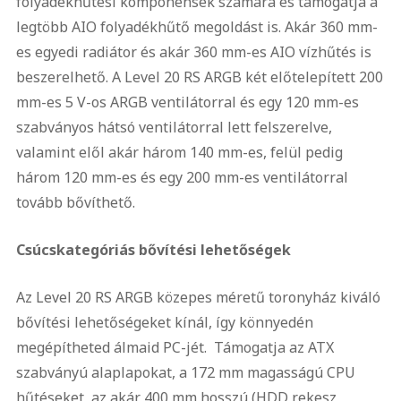
folyadékhűtési komponensek számára és támogatja a
legtöbb AIO folyadékhűtő megoldást is. Akár 360 mm-
es egyedi radiátor és akár 360 mm-es AIO vízhűtés is
beszerelhető. A Level 20 RS ARGB két előtelepített 200
mm-es 5 V-os ARGB ventilátorral és egy 120 mm-es
szabványos hátsó ventilátorral lett felszerelve,
valamint elől akár három 140 mm-es, felül pedig
három 120 mm-es és egy 200 mm-es ventilátorral
tovább bővíthető.
Csúcskategóriás bővítési lehetőségek
Az Level 20 RS ARGB közepes méretű toronyház kiváló
bővítési lehetőségeket kínál, így könnyedén
megépítheted álmaid PC-jét. Támogatja az ATX
szabványú alaplapokat, a 172 mm magasságú CPU
hűtéseket, az akár 400 mm hosszú (HDD rekesz