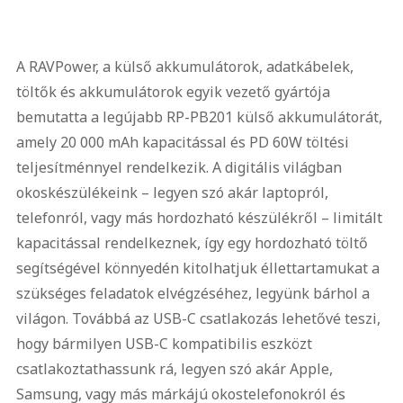
A RAVPower, a külső akkumulátorok, adatkábelek,
töltők és akkumulátorok egyik vezető gyártója
bemutatta a legújabb RP-PB201 külső akkumulátorát,
amely 20 000 mAh kapacitással és PD 60W töltési
teljesítménnyel rendelkezik. A digitális világban
okoskészülékeink – legyen szó akár laptopról,
telefonról, vagy más hordozható készülékről – limitált
kapacitással rendelkeznek, így egy hordozható töltő
segítségével könnyedén kitolhatjuk éllettartamukat a
szükséges feladatok elvégzéséhez, legyünk bárhol a
világon. Továbbá az USB-C csatlakozás lehetővé teszi,
hogy bármilyen USB-C kompatibilis eszközt
csatlakoztathassunk rá, legyen szó akár Apple,
Samsung, vagy más márkájú okostelefonokról és