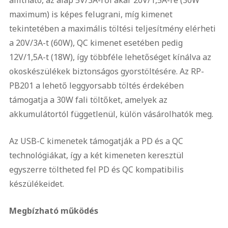
állítható, az alap 5V/3A-ről akár 20V/1,5A-re (30W
maximum) is képes felugrani, míg kimenet
tekintetében a maximális töltési teljesítmény elérheti
a 20V/3A-t (60W), QC kimenet esetében pedig
12V/1,5A-t (18W), így többféle lehetőséget kínálva az
okoskészülékek biztonságos gyorstöltésére. Az RP-
PB201 a lehető leggyorsabb töltés érdekében
támogatja a 30W fali töltőket, amelyek az
akkumulátortól függetlenül, külön vásárolhatók meg.
Az USB-C kimenetek támogatják a PD és a QC
technológiákat, így a két kimeneten keresztül
egyszerre töltheted fel PD és QC kompatibilis
készülékeidet.
Megbízható működés