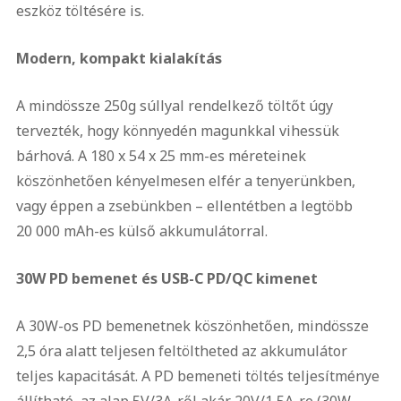
eszköz töltésére is.
Modern, kompakt kialakítás
A mindössze 250g súllyal rendelkező töltőt úgy
tervezték, hogy könnyedén magunkkal vihessük
bárhová. A 180 x 54 x 25 mm-es méreteinek
köszönhetően kényelmesen elfér a tenyerünkben,
vagy éppen a zsebünkben – ellentétben a legtöbb
20 000 mAh-es külső akkumulátorral.
30W PD bemenet és USB-C PD/QC kimenet
A 30W-os PD bemenetnek köszönhetően, mindössze
2,5 óra alatt teljesen feltöltheted az akkumulátor
teljes kapacitását. A PD bemeneti töltés teljesítménye