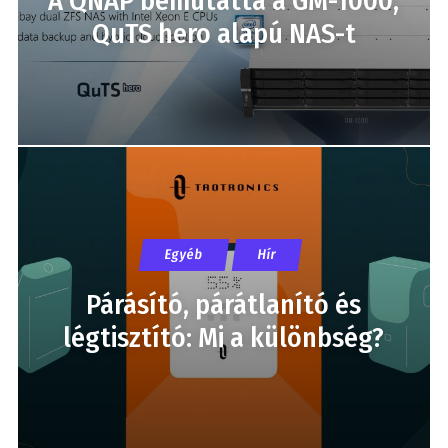
A QNAP bemutatta a GM-1000,
QuTS hero alapú NAS-t
Egyéb
Hír
Párásító, párátlanító és
légtisztító: Mi a különbség?