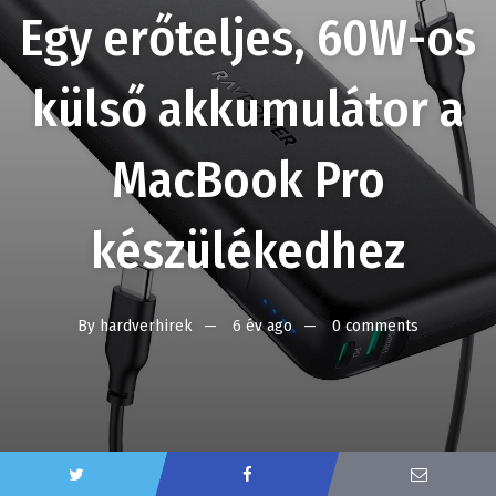
Egy erőteljes, 60W-os
külső akkumulátor a
MacBook Pro
készülékedhez
By
hardverhirek
6 év ago
0 comments