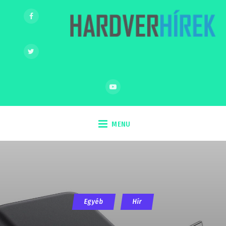
MENU
Egyéb
Hír