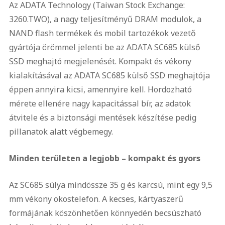
Az ADATA Technology (Taiwan Stock Exchange:
3260.TWO), a nagy teljesítményű DRAM modulok, a
NAND flash termékek és mobil tartozékok vezető
gyártója örömmel jelenti be az ADATA SC685 külső
SSD meghajtó megjelenését. Kompakt és vékony
kialakításával az ADATA SC685 külső SSD meghajtója
éppen annyira kicsi, amennyire kell. Hordozható
mérete ellenére nagy kapacitással bír, az adatok
átvitele és a biztonsági mentések készítése pedig
pillanatok alatt végbemegy.
Minden területen a legjobb – kompakt és gyors
Az SC685 súlya mindössze 35 g és karcsú, mint egy 9,5
mm vékony okostelefon. A kecses, kártyaszerű
formájának köszönhetően könnyedén becsúszható