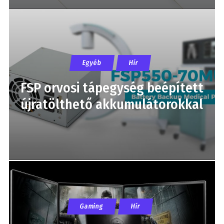
Egyéb
Hír
FSP orvosi tápegység beépített
újratölthető akkumulátorokkal
Gaming
Hír