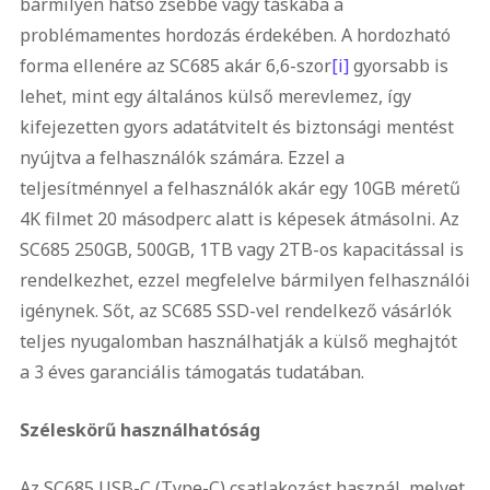
bármilyen hátsó zsebbe vagy táskába a
problémamentes hordozás érdekében. A hordozható
forma ellenére az SC685 akár 6,6-szor
[i]
gyorsabb is
lehet, mint egy általános külső merevlemez, így
kifejezetten gyors adatátvitelt és biztonsági mentést
nyújtva a felhasználók számára. Ezzel a
teljesítménnyel a felhasználók akár egy 10GB méretű
4K filmet 20 másodperc alatt is képesek átmásolni. Az
SC685 250GB, 500GB, 1TB vagy 2TB-os kapacitással is
rendelkezhet, ezzel megfelelve bármilyen felhasználói
igénynek. Sőt, az SC685 SSD-vel rendelkező vásárlók
teljes nyugalomban használhatják a külső meghajtót
a 3 éves garanciális támogatás tudatában.
Széleskörű használhatóság
Az SC685 USB-C (Type-C) csatlakozást használ, melyet