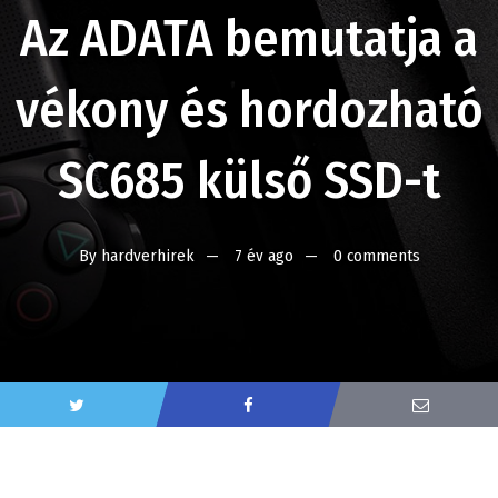
Az ADATA bemutatja a
vékony és hordozható
SC685 külső SSD-t
By
hardverhirek
7 év ago
0 comments