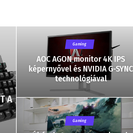
Gaming
AOC AGON monitor 4K IPS
képernyővel és NVIDIA G-SYNC
technológiával
T A
Gaming