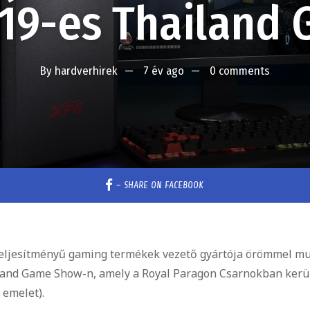
019-es Thailand
By
hardverhirek
7 év ago
0 comments
–
SHARE ON FACEBOOK
ljesítményű gaming termékek vezető gyártója örömmel mu
iland Game Show-n, amely a Royal Paragon Csarnokban kerü
 emelet).