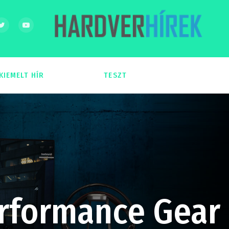
KIEMELT HÍR
TESZT
54
51
erformance Gear