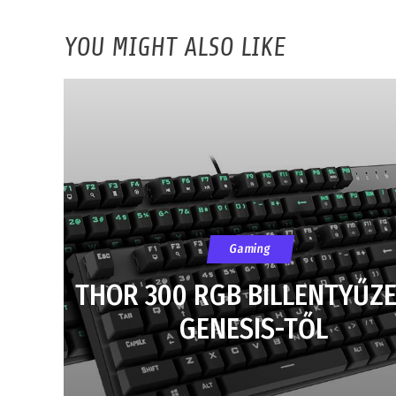
YOU MIGHT ALSO LIKE
Gaming
THOR 300 RGB BILLENTYŰZE
GENESIS-TŐL