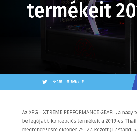
termékeit 2
–
SHARE ON TWITTER
Az XPG – XTREME PERFORMANCE GEAR -, a nagy te
be legújabb koncepciós termékeit a 2019-es Tha
megrendezésre október 25–27. között (L2 stand, 5.