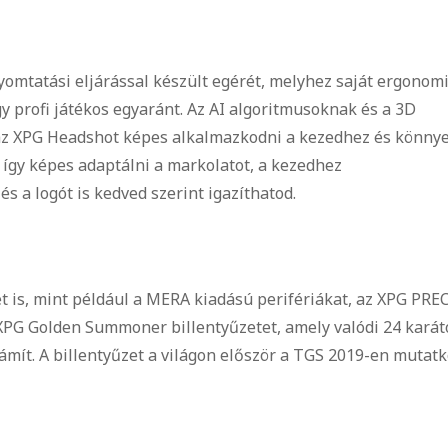
yomtatási eljárással készült egérét, melyhez saját ergonom
agy profi játékos egyaránt. Az AI algoritmusoknak és a 3D
az XPG Headshot képes alkalmazkodni a kezedhez és könny
így képes adaptálni a markolatot, a kezedhez
és a logót is kedved szerint igazíthatod.
t is, mint például a MERA kiadású perifériákat, az XPG PR
 XPG Golden Summoner billentyűzetet, amely valódi 24 karát
zámít. A billentyűzet a világon először a TGS 2019-en mutatk