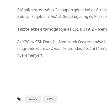
Próbálj szerencsét a Gashapon gépekkel az érték
Zbingz, Ezqelusia, AdAof, SodaSugasing és RockLe
Tiszteletbeli támogatója az ESL DOTA 2 – N
Az XPG az ESL Dota 2 – Nemzetek Összecsapása b
megrendezésre az ázsiai és csendes-óceáni térség 
nyereményért.
Adata
XPG