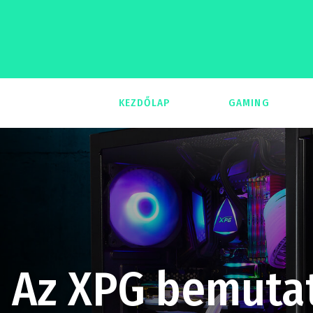
KEZDŐLAP
GAMING
293
Az XPG bemutat