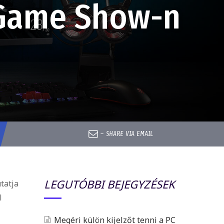
 Game Show-n
–
SHARE VIA EMAIL
LEGUTÓBBI BEJEGYZÉSEK
tatja
l
Megéri külön kijelzőt tenni a PC