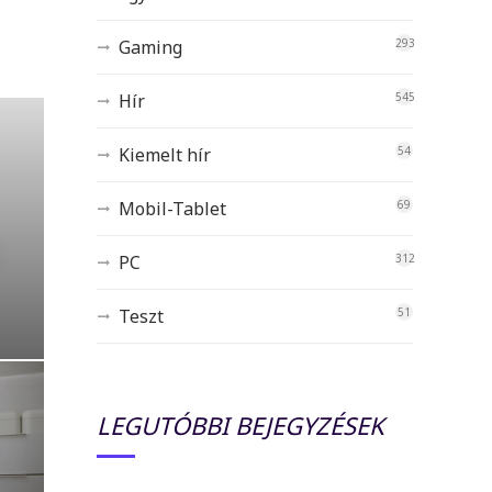
Gaming
293
Hír
545
Kiemelt hír
54
Mobil-Tablet
69
PC
312
Teszt
51
LEGUTÓBBI BEJEGYZÉSEK