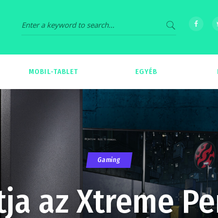
MOBIL-TABLET
EGYÉB
69
539
Gaming
ja az Xtreme P