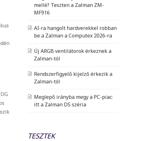
mellé? Teszten a Zalman ZM-
MF916
ikus
AI-ra hangolt hardverekkel robban
be a Zalman a Computex 2026-ra
edén
Új ARGB ventilátorok érkeznek a
Zalman-tól
Rendszerfigyelő kijelző érkezik a
Zalman-tól
ECOG
Meglepő irányba megy a PC-piac:
os
itt a Zalman DS széria
ozik
TESZTEK