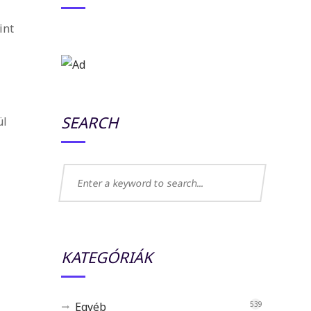
int
SEARCH
ül
KATEGÓRIÁK
Egyéb
539