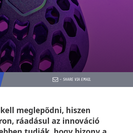
e
–
SHARE VIA EMAIL
kell meglepődni, hiszen
on, ráadásul az innováció
sebben tudják, hogy bizony a