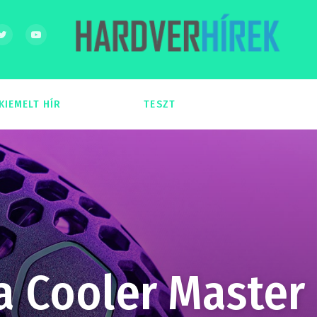
KIEMELT HÍR
TESZT
54
51
a Cooler Master