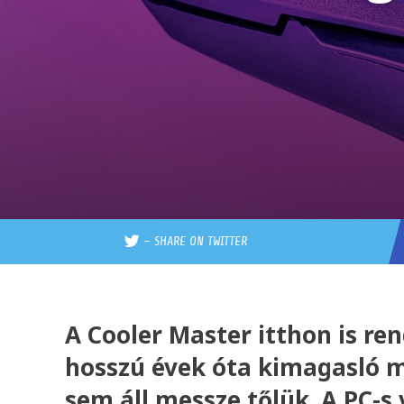
–
SHARE ON TWITTER
A Cooler Master itthon is r
hosszú évek óta kimagasló m
sem áll messze tőlük. A PC-s