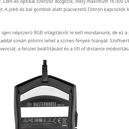
3389-es optikai szenzor dolgozik, mely maximum 16 000 DPI
t. A jobb és bal gombok alatt piacvezető Omron kapcsolók ka
 igen népszerű RGB világításról le kell mondanunk, de ez a 
dal simán pótolni lehet a színes fények hiányát. Szoftver
enciát, a felület beállításást és a lift of distance módosítását