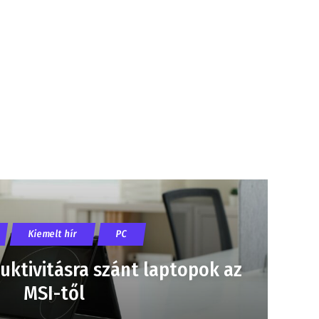
Kiemelt hír
PC
duktivitásra szánt laptopok az
MSI-től