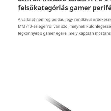
felsőkategóriás gamer perifé
A vállalat nemrég például egy rendkívül érdekesn
MM710-es egérről van szó, melynek különlegesség
legkönnyebb gamer egere, mely kapcsán mostanság