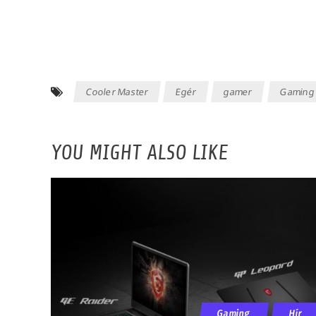
Cooler Master
Egér
gamer
Gaming
YOU MIGHT ALSO LIKE
Gaming
Hír