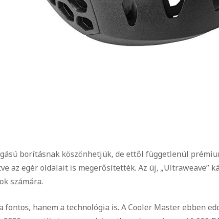
ágású borításnak köszönhetjük, de ettől függetlenül prémi
tve az egér oldalait is megerősítették. Az új, „Ultraweave” 
sok számára.
a fontos, hanem a technológia is. A Cooler Master ebben edd