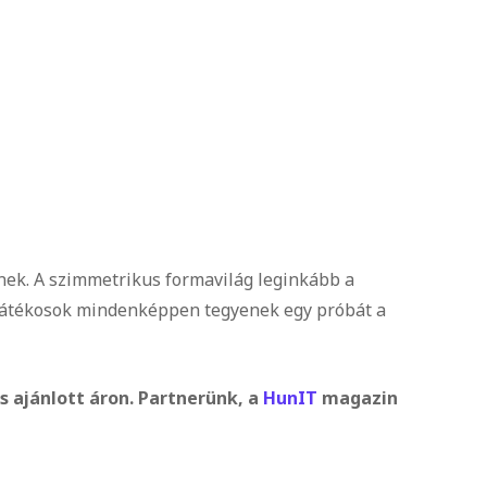
rnek. A szimmetrikus formavilág leginkább a
es játékosok mindenképpen tegyenek egy próbát a
 ajánlott áron.
Partnerünk, a
HunIT
magazin