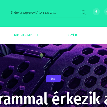
MOBIL-TABLET
EGYÉB
69
539
Hír
rammal érkezik 