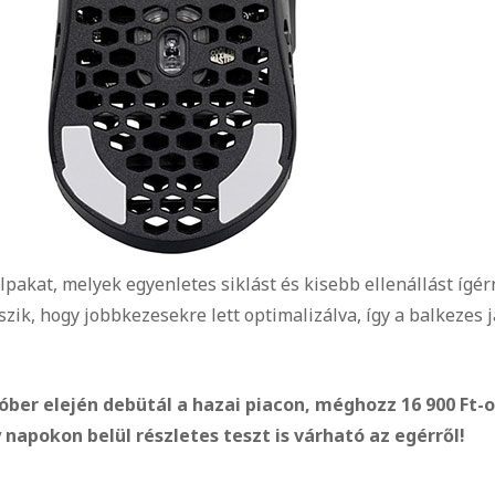
pakat, melyek egyenletes siklást és kisebb ellenállást ígé
tszik, hogy jobbkezesekre lett optimalizálva, így a balkez
ber elején debütál a hazai piacon, méghozz 16 900 Ft-os
 napokon belül részletes teszt is várható az egérről!