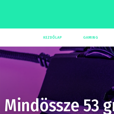
KEZDŐLAP
GAMING
293
Mindössze 53 g