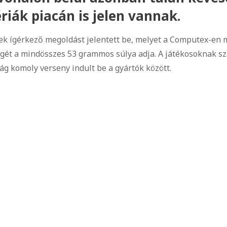
riák piacán is jelen vannak.
ek ígérkező megoldást jelentett be, melyet a Computex-en m
ét a mindösszes 53 grammos súlya adja. A játékosoknak szá
 komoly verseny indult be a gyártók között.