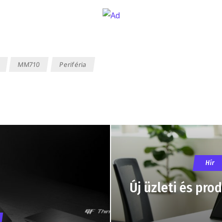
MM710
Periféria
Hír
Új üzleti és pro