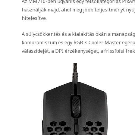
Az MM710-ben ugyanis egy felsőkategóriás PixArt 
használják majd, ahol még jobb teljesítményt nyúj
hitelesítve.
A súlycsökkentés és a kialakítás okán a manapság
kompromiszum és egy RGB-s Cooler Master egérpad
válaszidejét, a DPI érzékenységet, a frissítési frekv