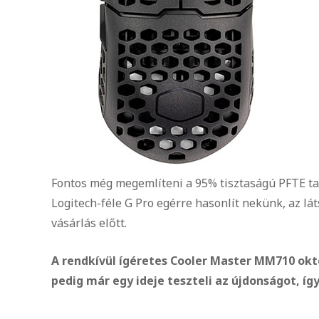
Fontos még megemlíteni a 95% tisztaságú PFTE tal
Logitech-féle G Pro egérre hasonlít nekünk, az lá
vásárlás előtt.
A rendkívül ígéretes Cooler Master MM710 októ
pedig már egy ideje teszteli az újdonságot, így