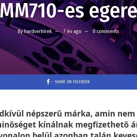
MM710-es eger
By
hardverhirek
7 év ago
0 comments
–
SHARE ON FACEBOOK
endkívül népszerű márka, amin nem 
inőséget kínálnak megfizethető ár
 vonalon belül azonban talán keve