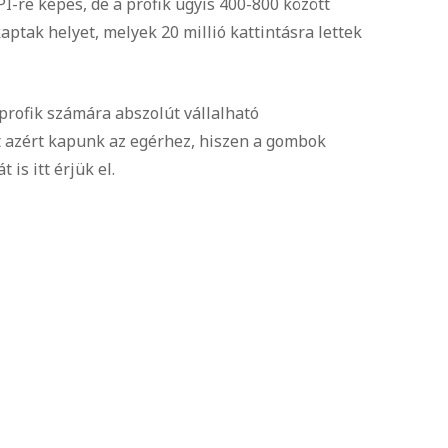
-re képes, de a profik úgyis 400-800 között
ptak helyet, melyek 20 millió kattintásra lettek
profik számára abszolút vállalható
t azért kapunk az egérhez, hiszen a gombok
 is itt érjük el.