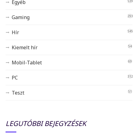
Egyéb
539
Gaming
293
Hír
545
Kiemelt hír
54
Mobil-Tablet
69
PC
312
Teszt
51
LEGUTÓBBI BEJEGYZÉSEK