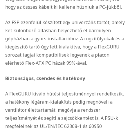
hogy az összes kábelt ki kellene húzniuk a PC-jükből.
Az FSP ezenfelül készített egy univerzális tartót, amely
két különböző állásban helyezhető el bármilyen
gépházban a gyors installációhoz. A rögzítőlyukak és a
kiegészítő tartó úgy lett kialakítva, hogy a FlexGURU
sorozat tagjai kompatibilisek legyenek a piacon
elérhető Flex-ATX PC házak 99%-ával.
Biztonságos, csendes és hatékony
A FlexGURU kiváló hűtési teljesítménnyel rendelkezik,
a hatékony légáram-kialakítás pedig megnöveli a
ventilátor élettartamát, megóvja a rendszer
teljesítményét és segíti a zajcsökkentést is. A PSU-k
megfelelnek az UL/EN/IEC 62368-1 és 60950