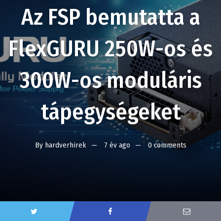
Az FSP bemutatta a
FlexGURU 250W-os és
300W-os moduláris
tápegységeket
By
hardverhirek
7 év ago
0 comments