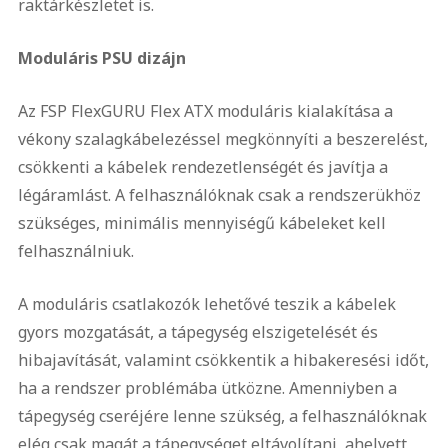
raktárkészletet is.
Moduláris PSU dizájn
Az FSP FlexGURU Flex ATX moduláris kialakítása a
vékony szalagkábelezéssel megkönnyíti a beszerelést,
csökkenti a kábelek rendezetlenségét és javítja a
légáramlást. A felhasználóknak csak a rendszerükhöz
szükséges, minimális mennyiségű kábeleket kell
felhasználniuk.
A moduláris csatlakozók lehetővé teszik a kábelek
gyors mozgatását, a tápegység elszigetelését és
hibajavítását, valamint csökkentik a hibakeresési időt,
ha a rendszer problémába ütközne. Amenniyben a
tápegység cseréjére lenne szükség, a felhasználóknak
elég csak magát a tápegységet eltávolítani, ahelyett,