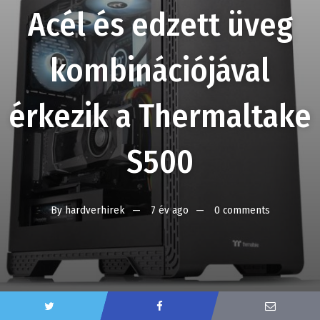
Acél és edzett üveg
kombinációjával
érkezik a Thermaltake
S500
By
hardverhirek
7 év ago
0 comments