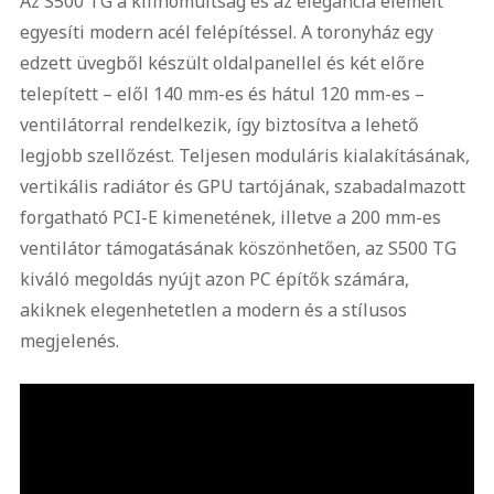
Az S500 TG a kifinomultság és az elegancia elemeit
egyesíti modern acél felépítéssel. A toronyház egy
edzett üvegből készült oldalpanellel és két előre
telepített – elől 140 mm-es és hátul 120 mm-es –
ventilátorral rendelkezik, így biztosítva a lehető
legjobb szellőzést. Teljesen moduláris kialakításának,
vertikális radiátor és GPU tartójának, szabadalmazott
forgatható PCI-E kimenetének, illetve a 200 mm-es
ventilátor támogatásának köszönhetően, az S500 TG
kiváló megoldás nyújt azon PC építők számára,
akiknek elegenhetetlen a modern és a stílusos
megjelenés.