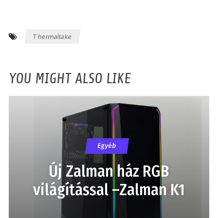
Thermaltake
YOU MIGHT ALSO LIKE
Egyéb
Új Zalman ház RGB
világítással –Zalman K1