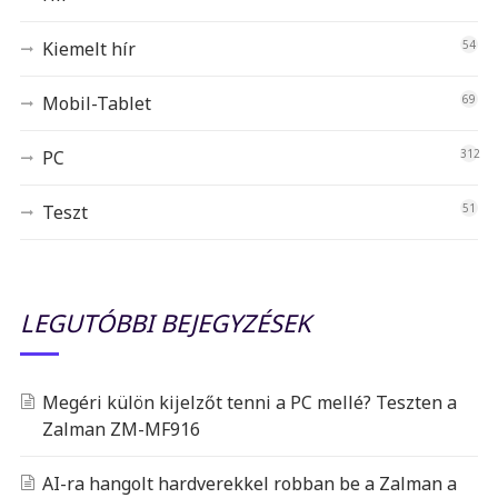
Kiemelt hír
54
Mobil-Tablet
69
PC
312
Teszt
51
LEGUTÓBBI BEJEGYZÉSEK
Megéri külön kijelzőt tenni a PC mellé? Teszten a
Zalman ZM-MF916
AI-ra hangolt hardverekkel robban be a Zalman a