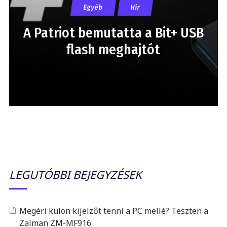
Egyéb
Hír
A Patriot bemutatta a Bit+ USB
flash meghajtót
LEGUTÓBBI BEJEGYZÉSEK
Megéri külön kijelzőt tenni a PC mellé? Teszten a
Zalman ZM-MF916