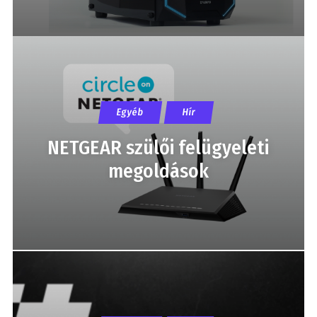
Egyéb
Hír
NETGEAR szülői felügyeleti
megoldások