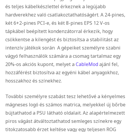
és teljes kábelkészlettel érkeznek a legújabb
hardverekhez való csatlakoztathatóságért. A 24-pines,
két 6+2-pines PCI-e, és két 8-pines EPS 12 V-os
tápkábel beépített kondenzátorral érkezik, hogy
csökkentse a kilengést és biztosítsa a stabilitást az
intenzív játékok során A gépeiket személyre szabni
vágyó felhasználók számára a csomag tartalmaz egy
20%-os akciós kupont, melyet a
CableMod
ajánl fel,
hozzáférést biztosítva az egyéni kábel anyagokhoz,
hosszakhoz és színekhez.
További személyre szabást tesz lehetővé a kényelmes
mágneses logó és számos matrica, melyekkel új bőrbe
bújtathatod a PSU látható oldalait. Az alapértelmezett
piros vágást átváltoztathatod semleges színekre egy
titokzatosabb érzet keltése vagy egy teljesen ROG