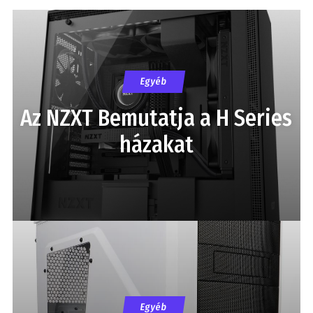
Egyéb
Az NZXT Bemutatja a H Series
házakat
Egyéb