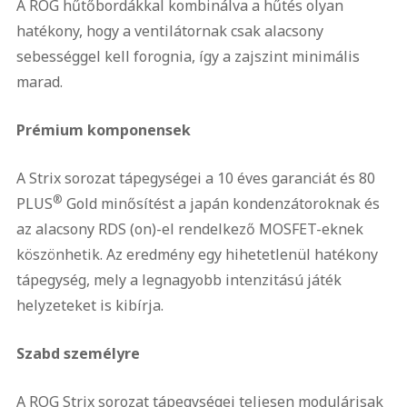
A ROG hűtőbordákkal kombinálva a hűtés olyan
hatékony, hogy a ventilátornak csak alacsony
sebességgel kell forognia, így a zajszint minimális
marad.
Prémium komponensek
A Strix sorozat tápegységei a 10 éves garanciát és 80
®
PLUS
Gold minősítést a japán kondenzátoroknak és
az alacsony RDS (on)-el rendelkező MOSFET-eknek
köszönhetik. Az eredmény egy hihetetlenül hatékony
tápegység, mely a legnagyobb intenzitású játék
helyzeteket is kibírja.
Szabd személyre
A ROG Strix sorozat tápegységei teljesen modulárisak