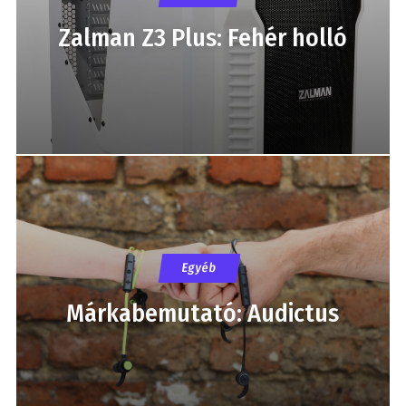
Zalman Z3 Plus: Fehér holló
Egyéb
Márkabemutató: Audictus