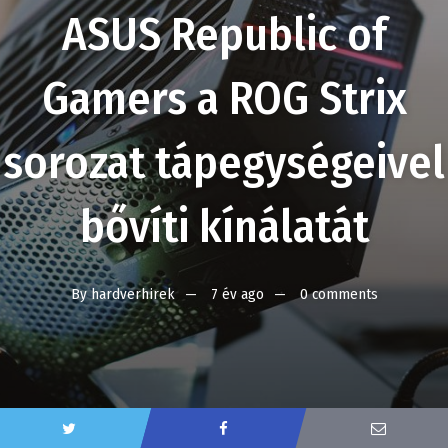
ASUS Republic of
Gamers a ROG Strix
sorozat tápegységeivel
bővíti kínálatát
By
hardverhirek
7 év ago
0 comments