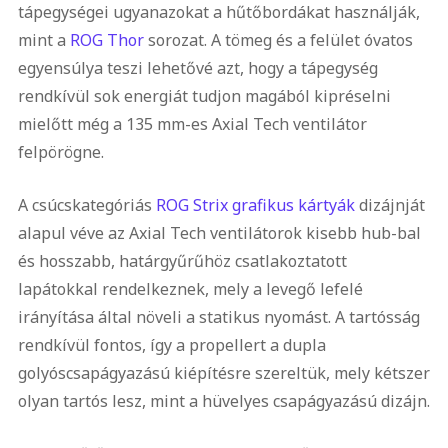
tápegységei ugyanazokat a hűtőbordákat használják,
mint a
ROG Thor
sorozat. A tömeg és a felület óvatos
egyensúlya teszi lehetővé azt, hogy a tápegység
rendkívül sok energiát tudjon magából kipréselni
mielőtt még a 135 mm-es Axial Tech ventilátor
felpörögne.
A csúcskategóriás
ROG Strix grafikus kártyák
dizájnját
alapul véve az Axial Tech ventilátorok kisebb hub-bal
és hosszabb, határgyűrűhöz csatlakoztatott
lapátokkal rendelkeznek, mely a levegő lefelé
irányítása által növeli a statikus nyomást. A tartósság
rendkívül fontos, így a propellert a dupla
golyóscsapágyazású kiépítésre szereltük, mely kétszer
olyan tartós lesz, mint a hüvelyes csapágyazású dizájn.