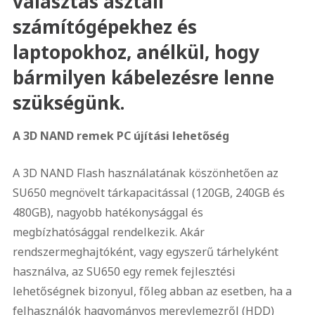
választás asztali
számítógépekhez és
laptopokhoz, anélkül, hogy
bármilyen kábelezésre lenne
szükségünk.
A 3D NAND remek PC újítási lehetőség
A 3D NAND Flash használatának köszönhetően az
SU650 megnövelt tárkapacitással (120GB, 240GB és
480GB), nagyobb hatékonysággal és
megbízhatósággal rendelkezik. Akár
rendszermeghajtóként, vagy egyszerű tárhelyként
használva, az SU650 egy remek fejlesztési
lehetőségnek bizonyul, főleg abban az esetben, ha a
felhasználók hagyományos merevlemezről (HDD)