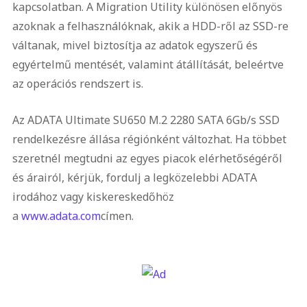
kapcsolatban. A Migration Utility különösen előnyös
azoknak a felhasználóknak, akik a HDD-ről az SSD-re
váltanak, mivel biztosítja az adatok egyszerű és
egyértelmű mentését, valamint átállítását, beleértve
az operációs rendszert is.
Az ADATA Ultimate SU650 M.2 2280 SATA 6Gb/s SSD
rendelkezésre állása régiónként változhat. Ha többet
szeretnél megtudni az egyes piacok elérhetőségéről
és árairól, kérjük, fordulj a legközelebbi ADATA
irodához vagy kiskereskedőhöz
a
www.adata.com
címen.