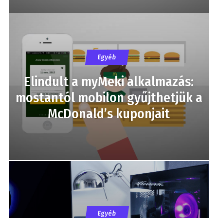
Egyéb
Elindult a myMeki alkalmazás:
mostantól mobilon gyűjthetjük a
McDonald’s kuponjait
Egyéb