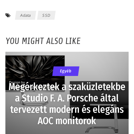
Adata
SSD
YOU MIGHT ALSO LIKE
Egyéb
Megérkeztek a szaküzletekbe
a Studio F. A. Porsche által
tervezett modern és elegáns
AOC monitorok