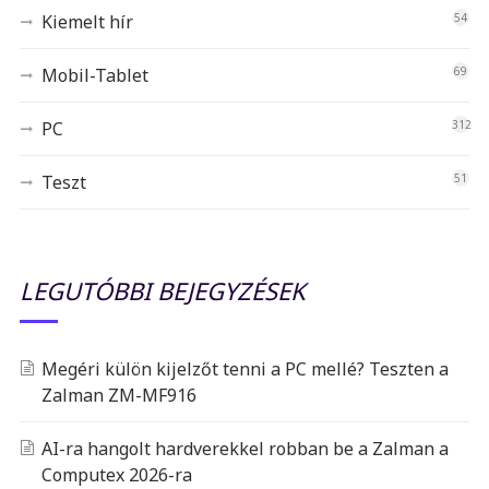
Kiemelt hír
54
Mobil-Tablet
69
PC
312
Teszt
51
LEGUTÓBBI BEJEGYZÉSEK
Megéri külön kijelzőt tenni a PC mellé? Teszten a
Zalman ZM-MF916
AI-ra hangolt hardverekkel robban be a Zalman a
Computex 2026-ra