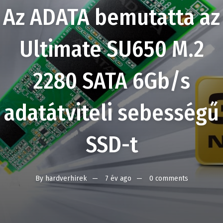
Az ADATA bemutatta az
Ultimate SU650 M.2
2280 SATA 6Gb/s
adatátviteli sebességű
SSD-t
By
hardverhirek
7 év ago
0 comments