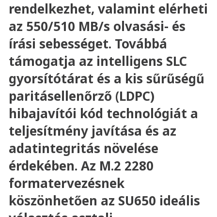
rendelkezhet, valamint elérheti
az 550/510 MB/s olvasási- és
írási sebességet. Továbbá
támogatja az intelligens SLC
gyorsítótárat és a kis sűrűségű
paritásellenőrző (LDPC)
hibajavítói kód technológiát a
teljesítmény javítása és az
adatintegritás növelése
érdekében. Az M.2 2280
formatervezésnek
köszönhetően az SU650 ideális