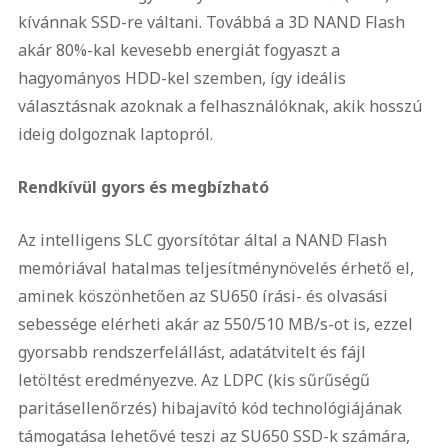
kívánnak SSD-re váltani. Továbbá a 3D NAND Flash
akár 80%-kal kevesebb energiát fogyaszt a
hagyományos HDD-kel szemben, így ideális
választásnak azoknak a felhasználóknak, akik hosszú
ideig dolgoznak laptopról.
Rendkívül gyors és megbízható
Az intelligens SLC gyorsítótar által a NAND Flash
memóriával hatalmas teljesítménynövelés érhető el,
aminek köszönhetően az SU650 írási- és olvasási
sebessége elérheti akár az 550/510 MB/s-ot is, ezzel
gyorsabb rendszerfelállást, adatátvitelt és fájl
letöltést eredményezve. Az LDPC (kis sűrűségű
paritásellenőrzés) hibajavító kód technológiájának
támogatása lehetővé teszi az SU650 SSD-k számára,