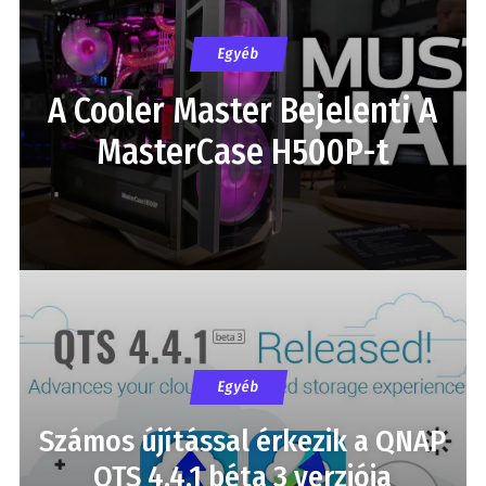
Egyéb
A Cooler Master Bejelenti A
MasterCase H500P-t
Egyéb
Számos újítással érkezik a QNAP
QTS 4.4.1 béta 3 verziója