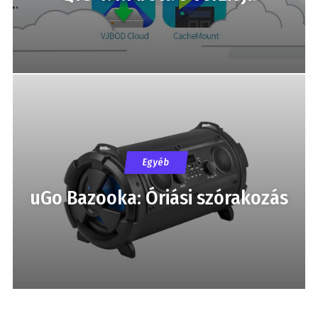
Egyéb
uGo Bazooka: Óriási szórakozás