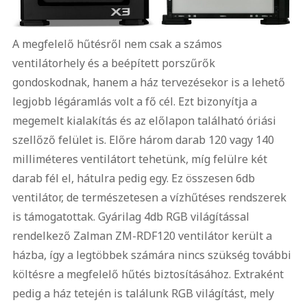
A megfelelő hűtésről nem csak a számos
ventilátorhely és a beépített porszűrők
gondoskodnak, hanem a ház tervezésekor is a lehető
legjobb légáramlás volt a fő cél. Ezt bizonyítja a
megemelt kialakítás és az előlapon található óriási
szellőző felület is. Előre három darab 120 vagy 140
milliméteres ventilátort tehetünk, míg felülre két
darab fél el, hátulra pedig egy. Ez összesen 6db
ventilátor, de természetesen a vízhűtéses rendszerek
is támogatottak. Gyárilag 4db RGB világítással
rendelkező Zalman ZM-RDF120 ventilátor került a
házba, így a legtöbbek számára nincs szükség további
költésre a megfelelő hűtés biztosításához. Extraként
pedig a ház tetején is találunk RGB világítást, mely