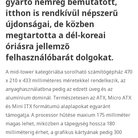
gyártó nemrég bemutatott,
itthon is rendkívül népszerű
újdonságai, de közben
megtartotta a dél-koreai
óriásra jellemző
felhasználóbarát dolgokat.
A mid-tower kategóriába sorolható számítógépház 470
x 210 x 433 milliméteres méretekkel rendelkezik, az
anyaghasználatbna pedig az edzett üveg és az
alumínium dominál. Természetesen az ATX, Micro ATX
és Mini ITX formátumú alaplapokat egyaránt
támogatja. A processor hűtése maxium 175 milliméter
magas lehet, miközben a tápegység hossza 180
milliméterig érhet, a grafikus kártyának pedig 300