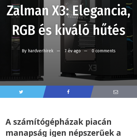
Zalman X3: Elegancia,
RGB és kiváló hűtés
By
hardverhirek
7 év ago
0 comments
A számítógépházak piacán
manapság igen népszerűek a