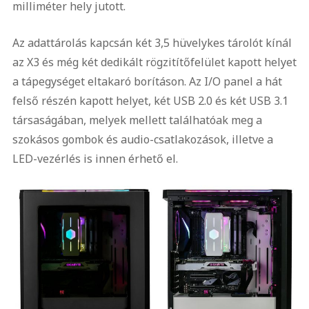
milliméter hely jutott.
Az adattárolás kapcsán két 3,5 hüvelykes tárolót kínál
az X3 és még két dedikált rögzitítőfelület kapott helyet
a tápegységet eltakaró borításon. Az I/O panel a hát
felső részén kapott helyet, két USB 2.0 és két USB 3.1
társaságában, melyek mellett találhatóak meg a
szokásos gombok és audio-csatlakozások, illetve a
LED-vezérlés is innen érhető el.