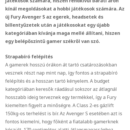
játékosok számára, hiszen rendkívül baráti áron
kínál megoldásokat a hobbi játékosok számára. Az
új Fury Avenger S az egerek, headsetek és
billentyűzetek után a játékosokat egy újabb
kategóriában kívánja maga mellé állítani, hiszen
egy belépőszintű gamer székről van szó.
Strapabíró felépítés
A gamerek hosszú órákon át tartó csatározásokban
vesznek részt nap mint nap, így fontos a strapabíró
felépítés és a hosszan tartó kényelem. A budget
kategóriában keresők ráadásul sokszor az átlagnál
hosszabb ideig terveznek egy termékkel, így a Fury
kiemelten figyelt a minőségre. A Class 2-es gázlift
150kg-os terhelést is bír. Az Avenger S esetében azt is
fontos kiemelni, hogy főként a fiatalabb gamerknek
készült, 170 centiméter alatti átlagsmagassághoz.