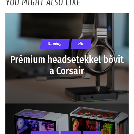
YOU MIGHT ALSO LIKE
Gaming
Hír
Prémium headsetekkel bővít
a Corsair