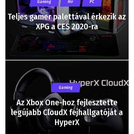
Gaming
Hír
PC
Teljes gamer palettával érkezik az
XPG a CES 2020-ra
Gaming
Az Xbox One-hoz fejlesztette
legújabb CloudX fejhallgatóját a
HyperX