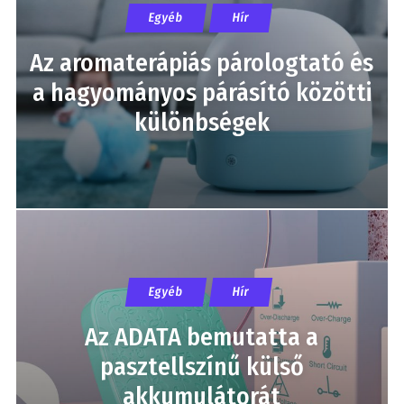
Egyéb
Hír
Az aromaterápiás párologtató és
a hagyományos párásító közötti
különbségek
Egyéb
Hír
Az ADATA bemutatta a
pasztellszínű külső
akkumulátorát