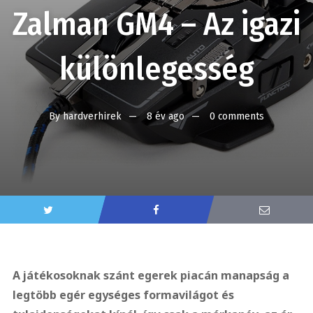
Zalman GM4 – Az igazi
különlegesség
By
hardverhirek
8 év ago
0 comments
A játékosoknak szánt egerek piacán manapság a
legtöbb egér egységes formavilágot és