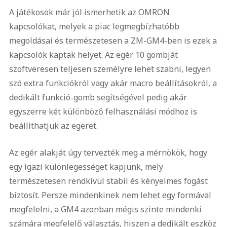
A játékosok már jól ismerhetik az OMRON
kapcsolókat, melyek a piac legmegbízhatóbb
megoldásai és természetesen a ZM-GM4-ben is ezek a
kapcsolók kaptak helyet. Az egér 10 gombját
szoftveresen teljesen személyre lehet szabni, legyen
szó extra funkciókról vagy akár macro beállításokról, a
dedikált funkció-gomb segítségével pedig akár
egyszerre két különböző felhasználási módhoz is
beállíthatjuk az egeret.
Az egér alakját úgy tervezték meg a mérnökök, hogy
egy igazi különlegességet kapjunk, mely
természetesen rendkívül stabil és kényelmes fogást
biztosít. Persze mindenkinek nem lehet egy formával
megfelelni, a GM4 azonban mégis szinte mindenki
számára megfelelő választás, hiszen a dedikált eszköz