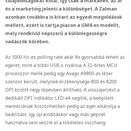
tulajdonságokat kínál, így csak a márkanév, az ár
és a marketing jelenti a különbséget. A Zalman
azonban továbbra is kitart az egyedi megoldások
mellett, ezért is tartja piacon a GM4-es modellt,
mely rendkívül népszerű a különlegességre
vadászók körében.
Az 1000 Hz-es polling rate akár 8x gyorsabbá teheti az
egeret, mint a többi USB-s riválisa; A 32-bites MCU
processzor mellé pedig egy Avago A9800-as lézer
szenzor került, melynek érzékenysége 800 és 8200
DPI között négy lépésben állítható. A visszajelzést a
dedikált DPI indikátor LED-ek segítik, a beépített
memóriának köszönhetően pedig az egér eltárolja a
beállítást, így újraindításkor vagy más gépnél
használva sem veszik el a tökéletes összhang.