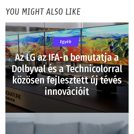
YOU MIGHT ALSO LIKE
Egyéb
Az LG az IFA-n bemutatja a
Dolbyval és a Technicolorral
közösen fejlesztett új tévés
innovációit