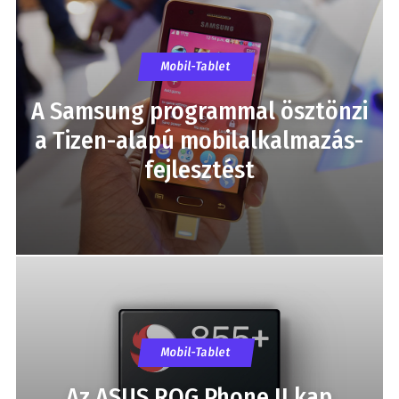
Mobil-Tablet
A Samsung programmal ösztönzi
a Tizen-alapú mobilalkalmazás-
fejlesztést
Mobil-Tablet
Az ASUS ROG Phone II kap