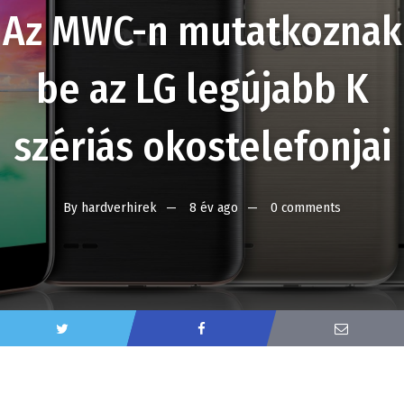
Az MWC-n mutatkoznak
be az LG legújabb K
szériás okostelefonjai
By
hardverhirek
8 év ago
0 comments