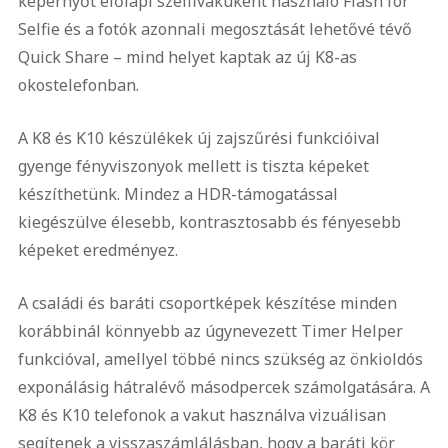
képernyőt előlapi szelfivakuként használó Flash for
Selfie és a fotók azonnali megosztását lehetővé tévő
Quick Share – mind helyet kaptak az új K8-as
okostelefonban.
A K8 és K10 készülékek új zajszűrési funkcióival
gyenge fényviszonyok mellett is tiszta képeket
készíthetünk. Mindez a HDR-támogatással
kiegészülve élesebb, kontrasztosabb és fényesebb
képeket eredményez.
A családi és baráti csoportképek készítése minden
korábbinál könnyebb az úgynevezett Timer Helper
funkcióval, amellyel többé nincs szükség az önkioldós
exponálásig hátralévő másodpercek számolgatására. A
K8 és K10 telefonok a vakut használva vizuálisan
segítenek a visszaszámlálásban, hogy a baráti kör