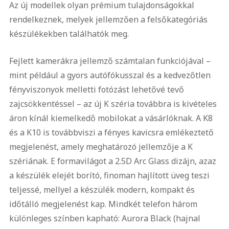
Az új modellek olyan prémium tulajdonságokkal
rendelkeznek, melyek jellemzően a felsőkategóriás
készülékekben találhatók meg.
Fejlett kamerákra jellemző számtalan funkciójával –
mint például a gyors autófókusszal és a kedvezőtlen
fényviszonyok melletti fotózást lehetővé tevő
zajcsökkentéssel – az új K széria továbbra is kivételes
áron kínál kiemelkedő mobilokat a vásárlóknak. A K8
és a K10 is továbbviszi a fényes kavicsra emlékeztető
megjelenést, amely meghatározó jellemzője a K
szériának. E formavilágot a 2.5D Arc Glass dizájn, azaz
a készülék elejét borító, finoman hajlított üveg teszi
teljessé, mellyel a készülék modern, kompakt és
időtálló megjelenést kap. Mindkét telefon három
különleges színben kapható: Aurora Black (hajnal