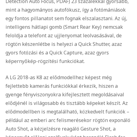
Detection Auto Focus, PDAF) 23 százalékkal gyorsabb,
mint a hagyományos autofókusz, így a fotómániások
egy fontos pillanatot sem fognak elszalasztani. Az új,
intelligens hátlapi gomb (Smart Rear Key) nemcsak
feloldja a telefont az ujjlenyomat leolvasásával, de
rögtön készenlétbe is helyezi a Quick Shutter, azaz
gyors fotózási és a Quick Capture, azaz gyors
képernyőkép-rögzítési funkciókat.
A LG 2018-as K8 az elődmodellhez képest még
fejlettebb kamerás funkciókkal érkezik, hiszen a
gyenge fényviszonyokra kifejlesztett megoldásaival
elődjénél is világosabb és tisztább képeket készít. Az
elődmodellben is megtalálható, közkedvelt funkciók –
például az emberi arc felismerésekor rögtön exponáló
Auto Shot, a kézjelzésre reagáló Gesture Shot, a