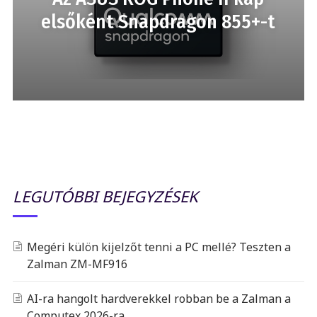
elsőként Snapdragon 855+-t
LEGUTÓBBI BEJEGYZÉSEK
Megéri külön kijelzőt tenni a PC mellé? Teszten a
Zalman ZM-MF916
AI-ra hangolt hardverekkel robban be a Zalman a
Computex 2026-ra