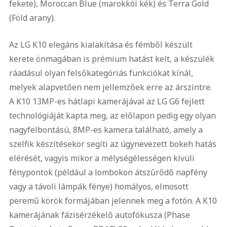
fekete), Moroccan Blue (marokkói kék) és Terra Gold
(Föld arany).
Az LG K10 elegáns kialakítása és fémből készült
kerete önmagában is prémium hatást kelt, a készülék
ráadásul olyan felsőkategóriás funkciókat kínál,
melyek alapvetően nem jellemzőek erre az árszintre.
A K10 13MP-es hátlapi kamerájával az LG G6 fejlett
technológiáját kapta meg, az előlapon pedig egy olyan
nagyfelbontású, 8MP-es kamera található, amely a
szelfik készítésekor segíti az úgynevezett bokeh hatás
elérését, vagyis mikor a mélységélességen kívüli
fénypontok (például a lombokon átszűrődő napfény
vagy a távoli lámpák fénye) homályos, elmosott
peremű körök formájában jelennek meg a fotón. A K10
kamerájának fázisérzékelő autofókusza (Phase