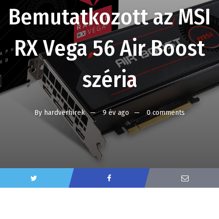
Bemutatkozott az MSI
RX Vega 56 Air Boost
széria
By
hardverhirek
9 év ago
0 comments