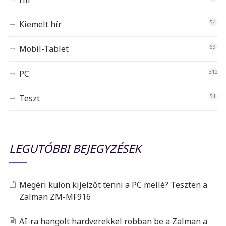
Kiemelt hír
54
Mobil-Tablet
69
PC
312
Teszt
51
LEGUTÓBBI BEJEGYZÉSEK
Megéri külön kijelzőt tenni a PC mellé? Teszten a
Zalman ZM-MF916
AI-ra hangolt hardverekkel robban be a Zalman a