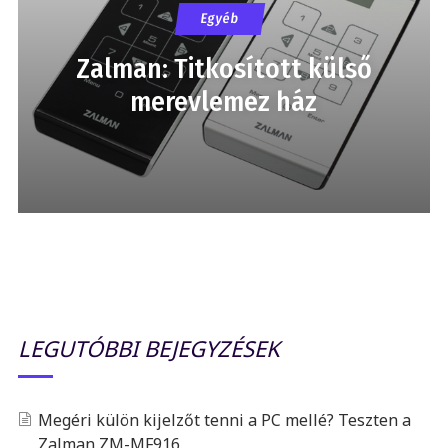
Egyéb
Zalman: Titkosított külső
merevlemez ház
LEGUTÓBBI BEJEGYZÉSEK
Megéri külön kijelzőt tenni a PC mellé? Teszten a
Zalman ZM-MF916