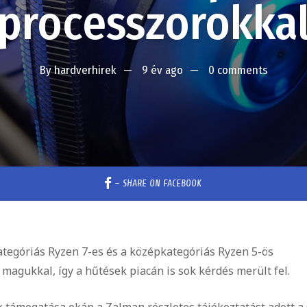
processzorokka
By
hardverhirek
9 év ago
0 comments
–
SHARE ON FACEBOOK
tegóriás Ryzen 7-es és a középkategóriás Ryzen 5-ös
 magukkal, így a hűtések piacán is sok kérdés merült fel.
 támogatása okán a Zalman részletes tájékoztatást adott a 