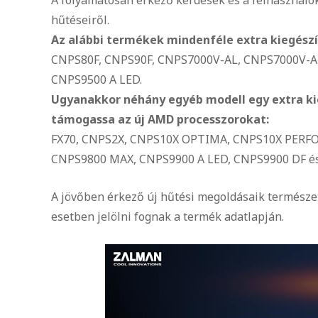
hűtéseiről.
Az alábbi termékek mindenféle extra kiegészí
CNPS80F, CNPS90F, CNPS7000V-AL, CNPS7000V-
CNPS9500 A LED.
Ugyanakkor néhány egyéb modell egy extra ki
támogassa az új AMD processzorokat:
FX70, CNPS2X, CNPS10X OPTIMA, CNPS10X PERF
CNPS9800 MAX, CNPS9900 A LED, CNPS9900 DF é
A jövőben érkező új hűtési megoldásaik természe
esetben jelölni fognak a termék adatlapján.