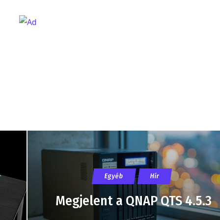
Egyéb
Hír
Megjelent a QNAP QTS 4.5.3