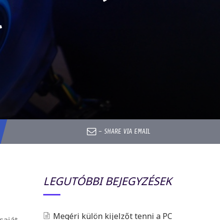
l
–
SHARE VIA EMAIL
LEGUTÓBBI BEJEGYZÉSEK
Megéri külön kijelzőt tenni a PC
saját