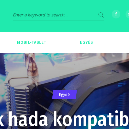
MOBIL-TABLET
EGYÉB
69
539
Egyéb
 hada kompatibi