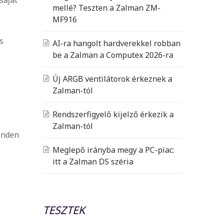
mellé? Teszten a Zalman ZM-
MF916
s
AI-ra hangolt hardverekkel robban
be a Zalman a Computex 2026-ra
Új ARGB ventilátorok érkeznek a
Zalman-tól
Rendszerfigyelő kijelző érkezik a
Zalman-tól
inden
Meglepő irányba megy a PC-piac:
itt a Zalman DS széria
TESZTEK