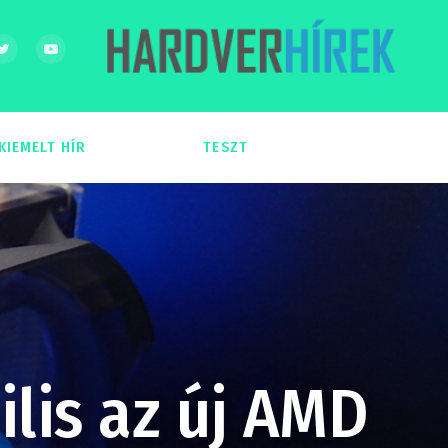
KIEMELT HÍR
TESZT
54
51
lis az új AMD