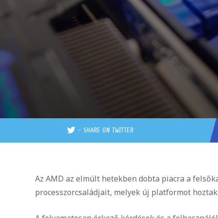
–
SHARE ON TWITTER
Az AMD az elmúlt hetekben dobta piacra a felsőka
processzorcsaládjait, melyek új platformot hoztak
A folyamatosan érkező kérdések és a felhasználók