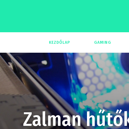
KEZDŐLAP
GAMING
293
Zalman hűtők