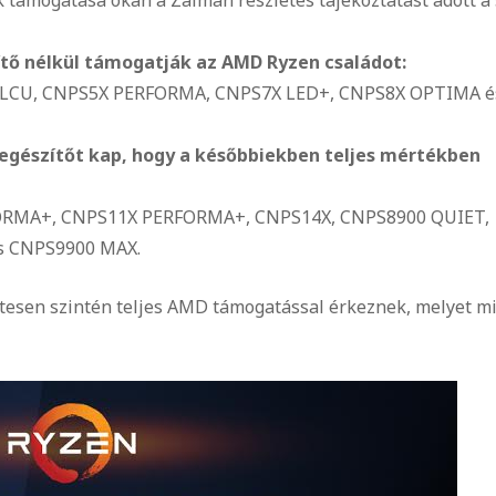
tő nélkül támogatják az AMD Ryzen családot:
ALCU, CNPS5X PERFORMA, CNPS7X LED+, CNPS8X OPTIMA é
egészítőt kap, hogy a későbbiekben teljes mértékben
ORMA+, CNPS11X PERFORMA+, CNPS14X, CNPS8900 QUIET,
s CNPS9900 MAX.
tesen szintén teljes AMD támogatással érkeznek, melyet m