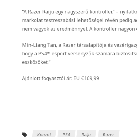
“A Razer Raiju egy nagyszerű kontroller.” – nyilat
markolat testreszabási lehetőségei révén pedig a
nem vagyok az eredménnyel. A kontroller nagyon é
Min-Liang Tan, a Razer társalapítója és vezérigaz
hogy a PS4™ esport versenyzők számára biztosít
eszközöket.”
Ajánlott fogyasztói ár: EU €169,99
Konzol
PS4
Raiju
Razer