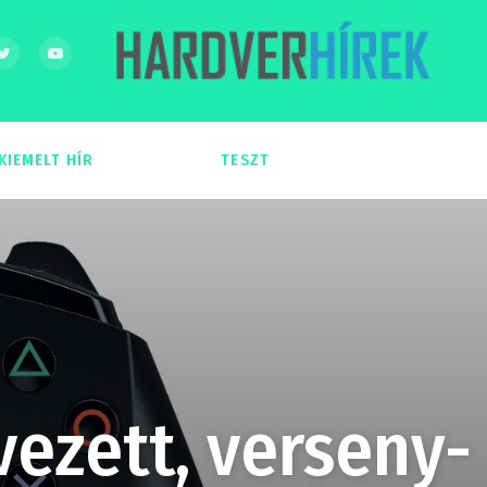
KIEMELT HÍR
TESZT
54
51
vezett, verseny-