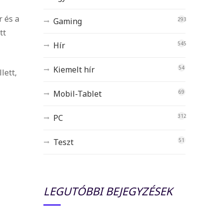
r és a
Gaming
293
tt
Hír
545
Kiemelt hír
54
lett,
Mobil-Tablet
69
PC
312
Teszt
51
LEGUTÓBBI BEJEGYZÉSEK