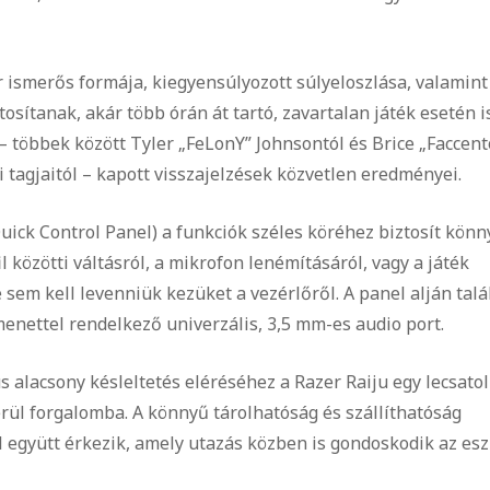
r ismerős formája, kiegyensúlyozott súlyeloszlása, valamint
sítanak, akár több órán át tartó, zavartalan játék esetén is
– többek között Tyler „FeLonY” Johnsontól és Brice „Faccent
i tagjaitól – kapott visszajelzések közvetlen eredményei.
ick Control Panel) a funkciók széles köréhez biztosít könn
l közötti váltásról, a mikrofon lenémításáról, vagy a játék
 sem kell levenniük kezüket a vezérlőről. A panel alján talá
enettel rendelkező univerzális, 3,5 mm-es audio port.
alacsony késleltetés eléréséhez a Razer Raiju egy lecsato
rül forgalomba. A könnyű tárolhatóság és szállíthatóság
 együtt érkezik, amely utazás közben is gondoskodik az es