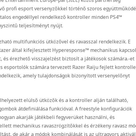
evő profi esport versenyzőkkel történő szoros együttműköd
atalos engedéllyel rendelkező kontroller minden PS4™
yszintű teljesítményt nyújt.
ható multifunkciós ütközővel és ravasszal rendelkezik. E
azer által kifejlesztett Hyperesponse™ mechanikus kapcso
 és érezhető visszajelzést biztosít a játékosok számára.-et
 esportolók számára tervezett Razer Raiju fejlett kontrolle
delkezik, amely tulajdonságok bizonyított versenyelőnyt
helyezett elülső ütközők és a kontroller alján található,
gombok átdefiniálása funkcióval. A freestyle konfigurációk
hogyan akarják játékbeli fegyverüket használni, és
mellett mechanikus ravaszrögzítőkkel és érzékeny ravasz mó
váltást, de akár a módok kombinálását is az ultragyors aktivá