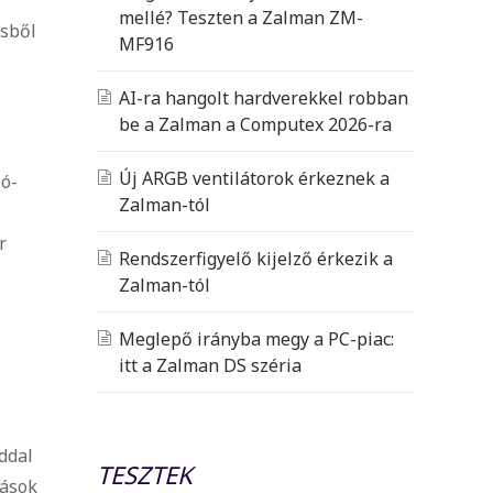
mellé? Teszten a Zalman ZM-
ésből
MF916
AI-ra hangolt hardverekkel robban
be a Zalman a Computex 2026-ra
Új ARGB ventilátorok érkeznek a
ló-
Zalman-tól
r
Rendszerfigyelő kijelző érkezik a
Zalman-tól
Meglepő irányba megy a PC-piac:
itt a Zalman DS széria
ddal
TESZTEK
lások