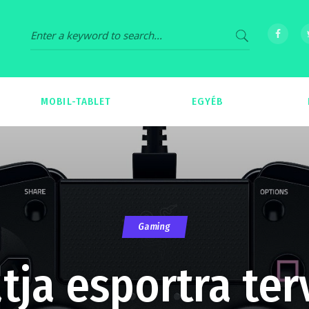
MOBIL-TABLET
EGYÉB
69
539
Gaming
ja esportra ter