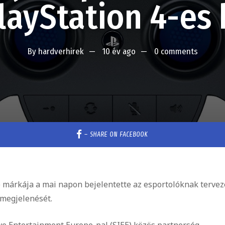
ayStation 4-es 
By
hardverhirek
10 év ago
0 comments
–
SHARE ON FACEBOOK
le márkája a mai napon bejelentette az esportolóknak tervez
 megjelenését.
ive Entertainment Europe-pal (SIEE) közös partnerség