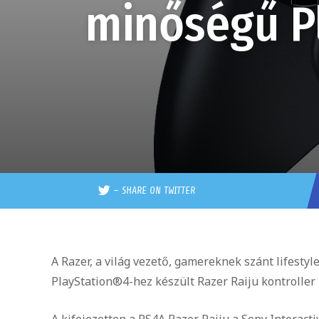
minőségű Pl
–
SHARE ON TWITTER
A Razer, a világ vezető, gamereknek szánt lifesty
PlayStation®4-hez készült Razer Raiju kontroller
A kifejezetten a PS4A Razer Raiju a Sony Interact