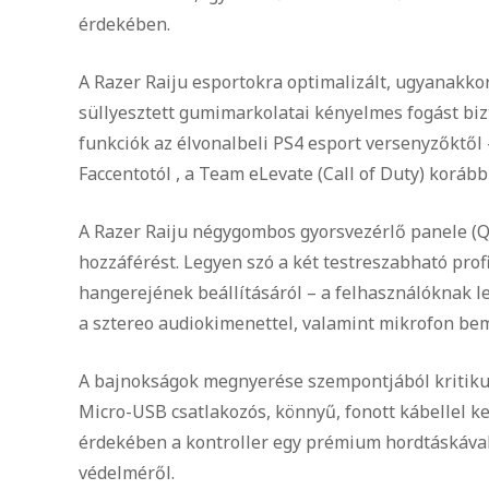
érdekében.
A Razer Raiju esportokra optimalizált, ugyanakko
süllyesztett gumimarkolatai kényelmes fogást bizto
funkciók az élvonalbeli PS4 esport versenyzőktől 
Faccentotól , a Team eLevate (Call of Duty) korább
A Razer Raiju négygombos gyorsvezérlő panele (Qu
hozzáférést. Legyen szó a két testreszabható profi
hangerejének beállításáról – a felhasználóknak le
a sztereo audiokimenettel, valamint mikrofon bem
A bajnokságok megnyerése szempontjából kritikus 
Micro-USB csatlakozós, könnyű, fonott kábellel ke
érdekében a kontroller egy prémium hordtáskával
védelméről.