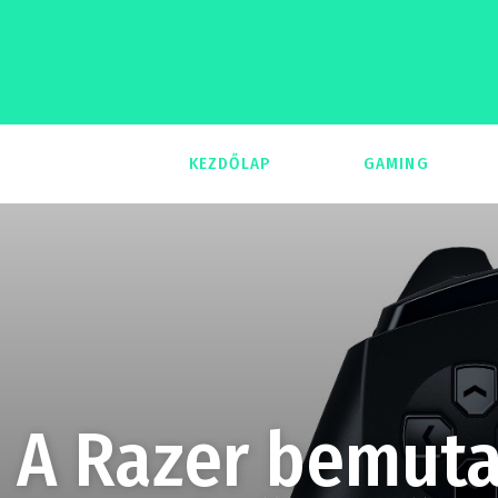
KEZDŐLAP
GAMING
293
A Razer bemutat