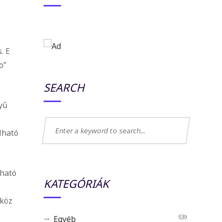
. E
o”
SEARCH
yű
lható
lható
KATEGÓRIÁK
zköz
Egyéb
539