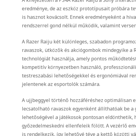
eredménye, de az eszköz prototípusait próbára t
is hasznot kovácsolt. Ennek eredményeként a hiv
rendszerrel gond nélkül működik, valamint versen
A Razer Raiju két különleges, szabadon programoz
ravaszok, ütközők és akciógombok mindegyike a R
technológiát használja, amely pontos működtetést,
kompetitív környezetben használó, professzionális
testreszabási lehetőségekkel és ergonómiával ren
jelentenek az esportolók számára.
A ujjbeggyel történő hozzáféréshez optimálisan el
lecsatolható ravaszok egyenként állíthatóak be a 
lehetőségével a játékosok pontosan eldönthetik, 
győzedelmeskedni ellenfeleik fölött. A vezérlő e
is rendelkezik, így lehetővé téve a kettő közötti 