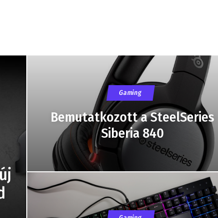
Gaming
Bemutatkozott a SteelSeries
Siberia 840
új
d
Gaming