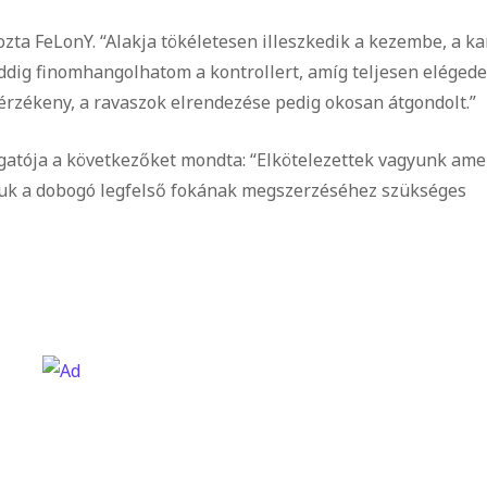
kozta FeLonY. “Alakja tökéletesen illeszkedik a kezembe, a ka
ddig finomhangolhatom a kontrollert, amíg teljesen elégede
rzékeny, a ravaszok elrendezése pedig okosan átgondolt.”
gatója a következőket mondta: “Elkötelezettek vagyunk amel
suk a dobogó legfelső fokának megszerzéséhez szükséges