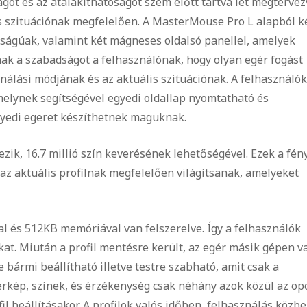
ot és az átalakíthatóságot szem előtt tartva let megtervez
is szituációnak megfelelően. A MasterMouse Pro L alapból k
úságúak, valamint két mágneses oldalsó panellel, amelyek
ak a szabadságot a felhasználónak, hogy olyan egér fogást
ználási módjának és az aktuális szituációnak. A felhasználó
amelynek segítségével egyedi oldallap nyomtatható és
egyedi egeret készíthetnek maguknak.
zik, 16.7 millió szín keverésének lehetőségével. Ezek a fén
 az aktuális profilnak megfelelően világítsanak, amelyeket
l és 512KB memóriával van felszerelve. Így a felhasználók
kat. Miután a profil mentésre került, az egér másik gépen v
 bármi beállítható illetve testre szabható, amit csak a
érkép, színek, és érzékenység csak néhány azok közül az op
l beállításakor. A profilok valós időben, felhasználás közb