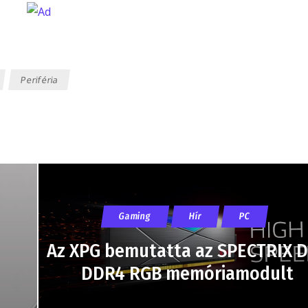
Periféria
Gaming
Hír
PC
Az XPG bemutatta az SPECTRIX 
DDR4 RGB memóriamodult