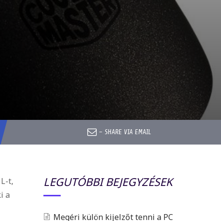
–
SHARE VIA EMAIL
LEGUTÓBBI BEJEGYZÉSEK
L-t,
i a
Megéri külön kijelzőt tenni a PC