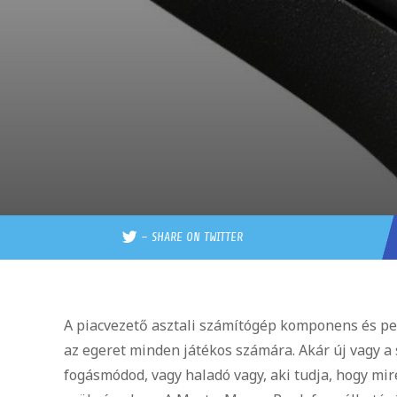
–
SHARE ON TWITTER
A piacvezető asztali számítógép komponens és per
az egeret minden játékos számára. Akár új vagy a
fogásmódod, vagy haladó vagy, aki tudja, hogy mi