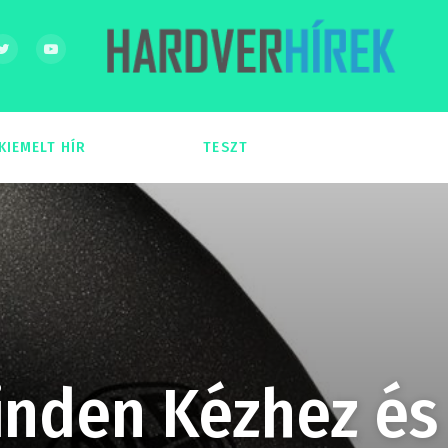
KIEMELT HÍR
TESZT
54
51
inden Kézhez és