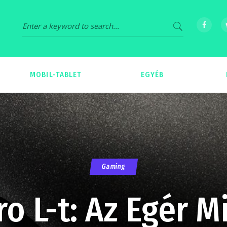
MOBIL-TABLET
EGYÉB
69
539
Gaming
o L-t: Az Egér M