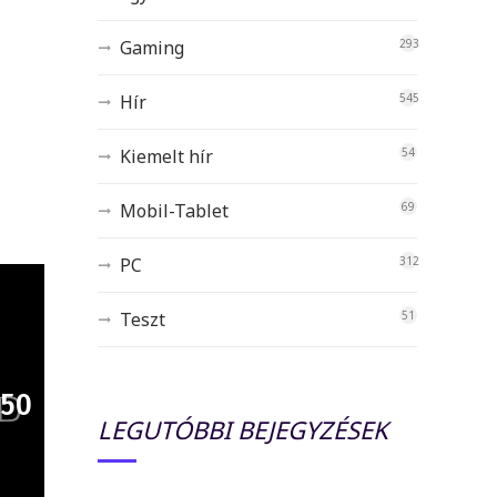
Gaming
293
Hír
545
Kiemelt hír
54
Mobil-Tablet
69
PC
312
Teszt
51
D50
LEGUTÓBBI BEJEGYZÉSEK