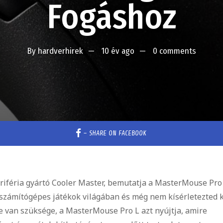
Fogáshoz
By
hardverhirek
10 év ago
0 comments
–
SHARE ON FACEBOOK
iféria gyártó Cooler Master, bemutatja a MasterMouse Pro 
 számítógépes játékok világában és még nem kísérletezted k
re van szüksége, a MasterMouse Pro L azt nyújtja, amire