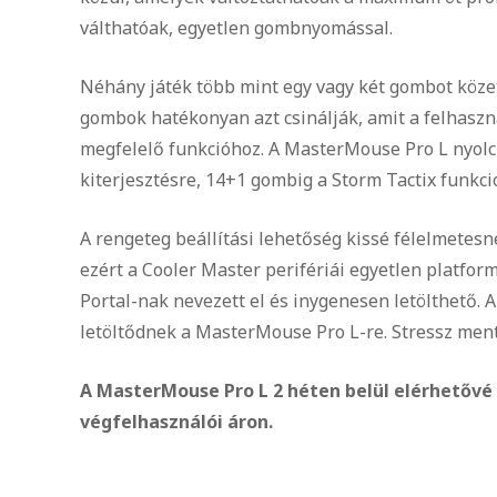
válthatóak, egyetlen gombnyomással.
Néhány játék több mint egy vagy két gombot közet
gombok hatékonyan azt csinálják, amit a felhaszná
megfelelő funkcióhoz. A MasterMouse Pro L nyolc
kiterjesztésre, 14+1 gombig a Storm Tactix funkc
A rengeteg beállítási lehetőség kissé félelmetesn
ezért a Cooler Master perifériái egyetlen platfo
Portal-nak nevezett el és inygenesen letölthető. 
letöltődnek a MasterMouse Pro L-re. Stressz mente
A MasterMouse Pro L 2 héten belül elérhetővé v
végfelhasználói áron.