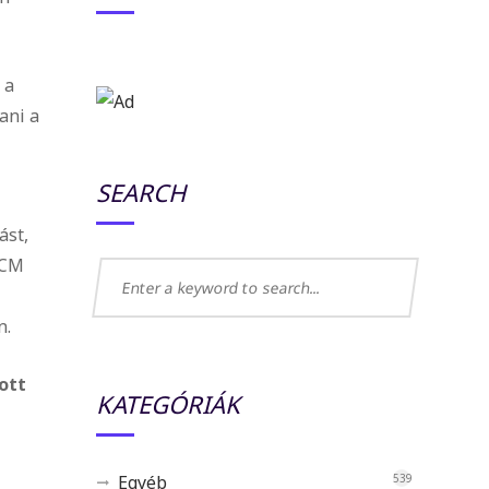
 a
ani a
SEARCH
ást,
 CM
n.
ott
KATEGÓRIÁK
Egyéb
539