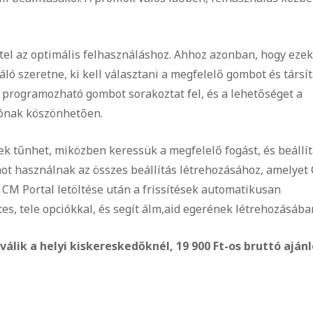
el az optimális felhasználáshoz. Ahhoz azonban, hogy ezek
ló szeretne, ki kell választani a megfelelő gombot és társít
 programozható gombot sorakoztat fel, és a lehetőséget a
iónak köszönhetően.
ek tűnhet, miközben keressük a megfelelő fogást, és beállít
rmot használnak az összes beállítás létrehozásához, amelyet
A CM Portal letöltése után a frissítések automatikusan
s, tele opciókkal, és segít álm,aid egerének létrehozásába
álik a helyi kiskereskedőknél, 19 900 Ft-os bruttó ajánl