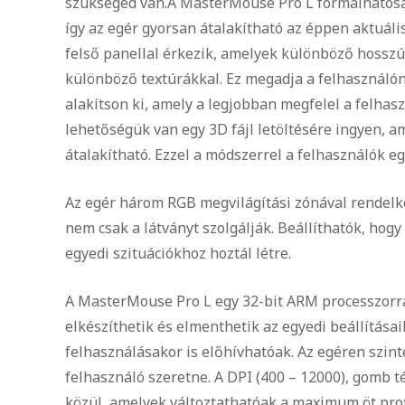
szükséged van.
A MasterMouse Pro L formálhatóság
így az egér gyorsan átalakítható az éppen aktuál
felső panellal érkezik, amelyek különböző hossz
különböző textúrákkal. Ez megadja a felhasználón
alakítson ki, amely a legjobban megfelel a felhas
lehetőségük van egy 3D fájl letöltésére ingyen, 
átalakítható. Ezzel a módszerrel a felhasználók 
Az egér három RGB megvilágítási zónával rendelke
nem csak a látványt szolgálják. Beállíthatók, hogy
egyedi szituációkhoz hoztál létre.
A MasterMouse Pro L egy 32-bit ARM processzorra
elkészíthetik és elmenthetik az egyedi beállításai
felhasználásakor is előhívhatóak. Az egéren szinte
felhasználó szeretne. A DPI (400 – 12000), gomb t
közül, amelyek változtathatóak a maximum öt profi