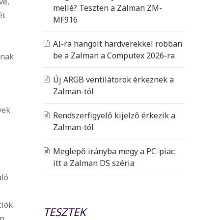
ve,
mellé? Teszten a Zalman ZM-
ét
MF916
AI-ra hangolt hardverekkel robban
be a Zalman a Computex 2026-ra
knak
Új ARGB ventilátorok érkeznek a
Zalman-tól
yek
Rendszerfigyelő kijelző érkezik a
Zalman-tól
Meglepő irányba megy a PC-piac:
itt a Zalman DS széria
aló
ciók
TESZTEK
en