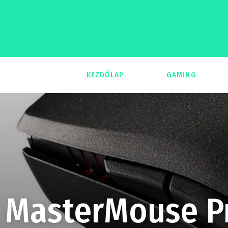
KEZDŐLAP
GAMING
293
MasterMouse Pr