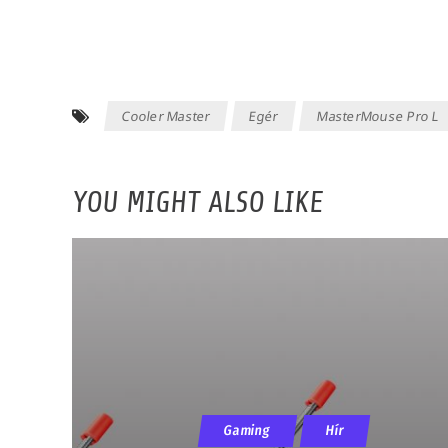
Cooler Master
Egér
MasterMouse Pro L
YOU MIGHT ALSO LIKE
Gaming
Hír