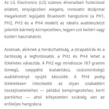
Az LG Electronics (LG) számos élvonalbeli funkcióval
ellátott, lenyűgözően elegáns, innovatív dizájnnal
megalkotott legújabb Bluetooth hangszórói (a PH1,
PH2, PH3 és a PH4 modell) az ideális audióeszközt
jelentik bármely környezetben, legyen szó beltéri vagy
kültéri használatról.
Azoknak, akiknek a hordozhatóság, a strapabírás és a
tartósság a legfontosabb, a PH2 és PH4 lehet a
tökéletes választás. A PH2 egy mindössze 167 gramm
tömegű, cseppálló kialakítású, csúcsminőségű
audióélményt nyújtó készülék. A PH4 pedig
tökéletesen illeszkedik az olyan szabadtéri
összejövetelekhez — például kempingezéshez, kerti
partikhoz — ahol kifejezetten szükség van az
erőteljes hangzásra.