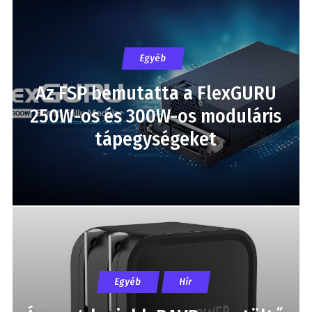
Egyéb
Az FSP bemutatta a FlexGURU
250W-os és 300W-os moduláris
tápegységeket
Egyéb
Hír