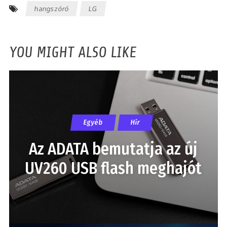
hangszóró
LG
YOU MIGHT ALSO LIKE
Egyéb
Hír
Az ADATA bemutatja az új
UV260 USB flash meghajót