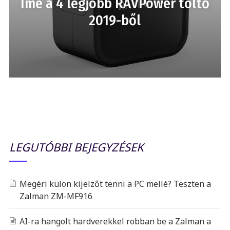
Íme a 4 legjobb RAVPower töltő
2019-ből
LEGUTÓBBI BEJEGYZÉSEK
Megéri külön kijelzőt tenni a PC mellé? Teszten a
Zalman ZM-MF916
AI-ra hangolt hardverekkel robban be a Zalman a