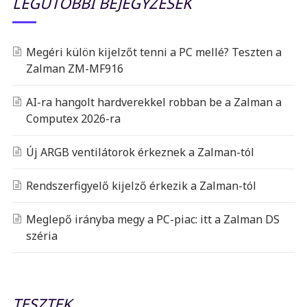
LEGUTÓBBI BEJEGYZÉSEK
Megéri külön kijelzőt tenni a PC mellé? Teszten a
Zalman ZM-MF916
AI-ra hangolt hardverekkel robban be a Zalman a
Computex 2026-ra
Új ARGB ventilátorok érkeznek a Zalman-tól
Rendszerfigyelő kijelző érkezik a Zalman-tól
Meglepő irányba megy a PC-piac: itt a Zalman DS
széria
TESZTEK