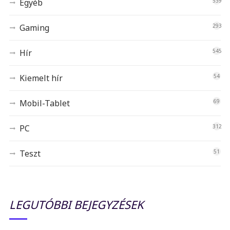
Egyéb
539
Gaming
293
Hír
545
Kiemelt hír
54
Mobil-Tablet
69
PC
312
Teszt
51
LEGUTÓBBI BEJEGYZÉSEK