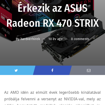
Érkezik az ASUS
Radeon RX 470 STRIX
By
hardverhirek
10 év ago
0 comments
Az AMD idén az elmúlt évek legerősebb kínálatával
próbálja felvenni a versenyt az NVIDIA-val, mely az