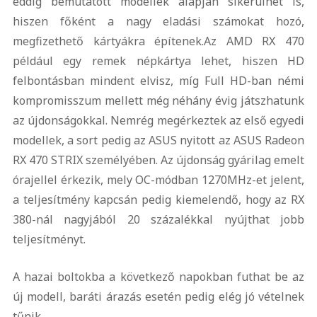
eddig bemutatott modellek alapján sikerülhet is,
hiszen főként a nagy eladási számokat hozó,
megfizethető kártyákra építenek.
Az AMD RX 470
például egy remek népkártya lehet, hiszen HD
felbontásban mindent elvisz, míg Full HD-ban némi
kompromisszum mellett még néhány évig játszhatunk
az újdonságokkal. Nemrég megérkeztek az első egyedi
modellek, a sort pedig az ASUS nyitott az ASUS Radeon
RX 470 STRIX személyében. Az újdonság gyárilag emelt
órajellel érkezik, mely OC-módban 1270MHz-et jelent,
a teljesítmény kapcsán pedig kiemelendő, hogy az RX
380-nál nagyjából 20 százalékkal nyújthat jobb
teljesítményt.
A hazai boltokba a következő napokban futhat be az
új modell, baráti árazás esetén pedig elég jó vételnek
tűnik.