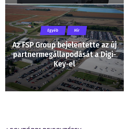
Egyéb
Hír
Az FSP Group bejelentette az új
partnermegállapodását a Digi-
Key-el