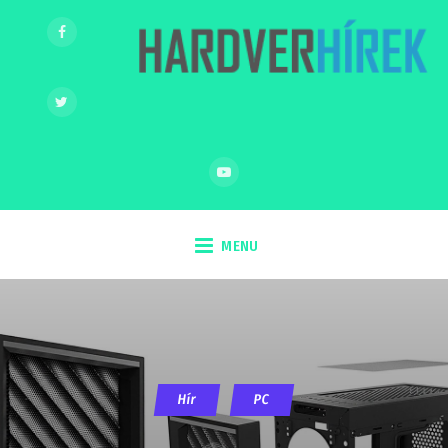
MENU
Hír
PC