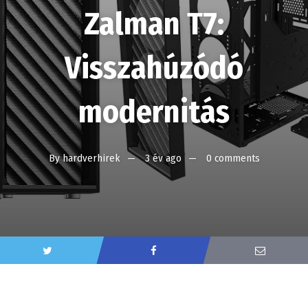
Zalman T7:
Visszahúzódó
modernitás
By
hardverhirek
3 év ago
0 comments