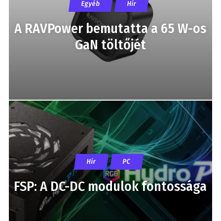
Egyéb
Hír
A RAVPower bemutatta a 65 W-os
GaN töltőjét
Hír
PC
FSP: A DC-DC modulok fontossága