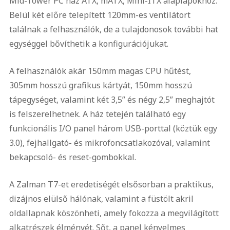
Mid-Tower PC ház ATX, mATX, Mini-ITX alaplapokhoz.
Belül két előre telepített 120mm-es ventilátort
találnak a felhasználók, de a tulajdonosok további hat
egységgel bővíthetik a konfigurációjukat.
A felhasználók akár 150mm magas CPU hűtést,
305mm hosszú grafikus kártyát, 150mm hosszú
tápegységet, valamint két 3,5” és négy 2,5” meghajtót
is felszerelhetnek. A ház tetején található egy
funkcionális I/O panel három USB-porttal (köztük egy
3.0), fejhallgató- és mikrofoncsatlakozóval, valamint
bekapcsoló- és reset-gombokkal.
A Zalman T7-et eredetiségét elsősorban a praktikus,
dizájnos elülső hálónak, valamint a füstölt akril
oldallapnak köszönheti, amely fokozza a megvilágított
alkatrészek élményét. Sőt, a panel kényelmes