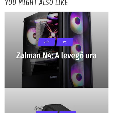
YOU MIGHT ALSO LIKE
Hír
PC
Zalman N4: A levegő ura