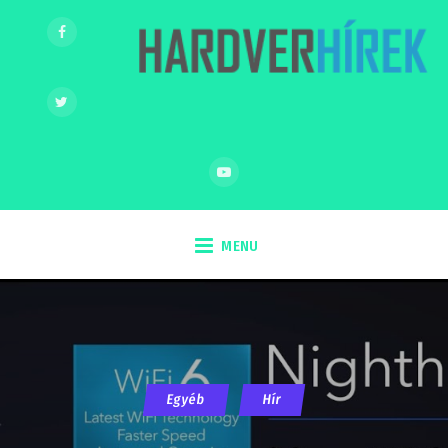
MENU
Egyéb
Hír