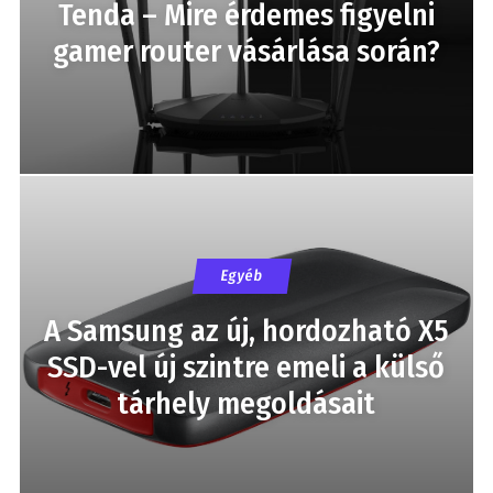
Tenda – Mire érdemes figyelni
gamer router vásárlása során?
Egyéb
A Samsung az új, hordozható X5
SSD-vel új szintre emeli a külső
tárhely megoldásait