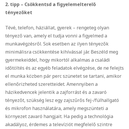
2. tipp – Csökkentsd a figyelemelterelő
tényezőket
Tévé, telefon, háziállat, gyerek – rengeteg olyan
tényező van, amely el tudja vonni a figyelmed a
munkavégzésről. Sok esetben az ilyen tényezők
minimálisra csökkentése kihívással jár. Beszéld meg
gyermekeiddel, hogy mikortól alkalmas a családi
időtöltés és az egyéb feladatok elvégzése, de ne felejts
el munka közben pár perc szünetet se tartani, amikor
ellenőrizheted szeretteidet. Amennyiben a
házikedvencek jelentik a zajforrást és a zavaró
tényezőt, szükség lesz egy zajszűrős fej-/fülhallgató
és mikrofon használatára, amely megszünteti a
környezet zavaró hangjait. Ha pedig a technológia
akadályoz, érdemes a televíziót megfelelő szintre