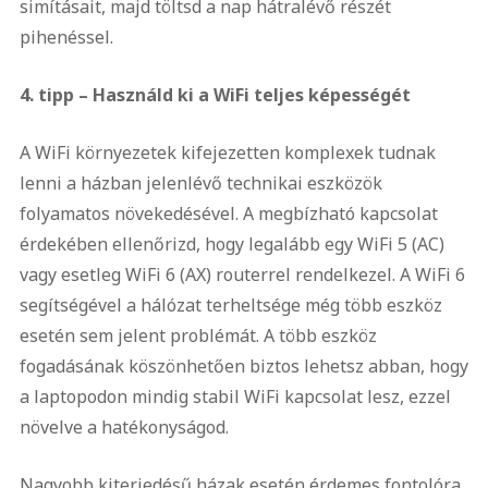
simításait, majd töltsd a nap hátralévő részét
pihenéssel.
4. tipp – Használd ki a WiFi teljes képességét
A WiFi környezetek kifejezetten komplexek tudnak
lenni a házban jelenlévő technikai eszközök
folyamatos növekedésével. A megbízható kapcsolat
érdekében ellenőrizd, hogy legalább egy WiFi 5 (AC)
vagy esetleg WiFi 6 (AX) routerrel rendelkezel. A WiFi 6
segítségével a hálózat terheltsége még több eszköz
esetén sem jelent problémát. A több eszköz
fogadásának köszönhetően biztos lehetsz abban, hogy
a laptopodon mindig stabil WiFi kapcsolat lesz, ezzel
növelve a hatékonyságod.
Nagyobb kiterjedésű házak esetén érdemes fontolóra