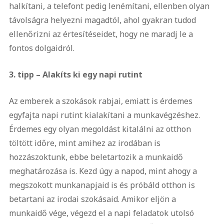
halkítani, a telefont pedig lenémítani, ellenben olyan
távolságra helyezni magadtól, ahol gyakran tudod
ellenőrizni az értesítéseidet, hogy ne maradj le a
fontos dolgaidról.
3. tipp – Alakíts ki egy napi rutint
Az emberek a szokások rabjai, emiatt is érdemes
egyfajta napi rutint kialakítani a munkavégzéshez.
Érdemes egy olyan megoldást kitalálni az otthon
töltött időre, mint amihez az irodában is
hozzászoktunk, ebbe beletartozik a munkaidő
meghatározása is. Kezd úgy a napod, mint ahogy a
megszokott munkanapjaid is és próbáld otthon is
betartani az irodai szokásaid. Amikor eljön a
munkaidő vége, végezd el a napi feladatok utolsó