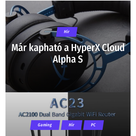
Hír
Már kapható a HyperX Cloud
Alpha S
Gaming
Hír
PC