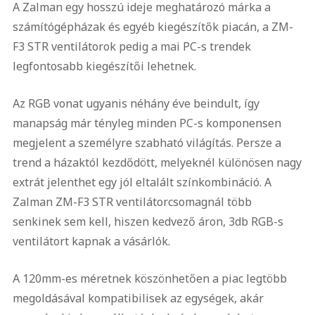
A Zalman egy hosszú ideje meghatározó márka a
számítógépházak és egyéb kiegészítők piacán, a ZM-
F3 STR ventilátorok pedig a mai PC-s trendek
legfontosabb kiegészítői lehetnek.
Az RGB vonat ugyanis néhány éve beindult, így
manapság már tényleg minden PC-s komponensen
megjelent a személyre szabható világítás. Persze a
trend a házaktól kezdődött, melyeknél különösen nagy
extrát jelenthet egy jól eltalált színkombináció. A
Zalman ZM-F3 STR ventilátorcsomagnál több
senkinek sem kell, hiszen kedvező áron, 3db RGB-s
ventilátort kapnak a vásárlók.
A 120mm-es méretnek köszönhetően a piac legtöbb
megoldásával kompatibilisek az egységek, akár