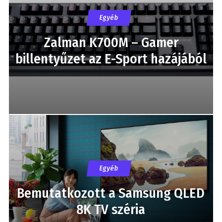
Egyéb
Zalman K700M – Gamer
billentyűzet az E-Sport hazájából
Egyéb
Bemutatkozott a Samsung QLED
8K TV széria