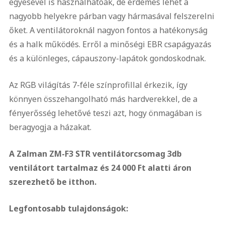
egyesével is használhatóak, de érdemes lehet a
nagyobb helyekre párban vagy hármasával felszerelni
őket. A ventilátoroknál nagyon fontos a hatékonyság
és a halk működés. Erről a minőségi EBR csapágyazás
és a különleges, cápauszony-lapátok gondoskodnak.
Az RGB világítás 7-féle színprofillal érkezik, így
könnyen összehangolható más hardverekkel, de a
fényerősség lehetővé teszi azt, hogy önmagában is
beragyogja a házakat.
A Zalman ZM-F3 STR ventilátorcsomag 3db
ventilátort tartalmaz és 24 000 Ft alatti áron
szerezhető be itthon.
Legfontosabb tulajdonságok: