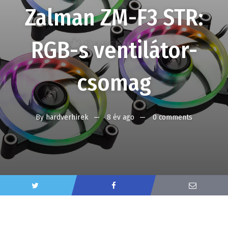
Zalman ZM-F3 STR:
RGB-s ventilátor-
csomag
By
hardverhirek
8 év ago
0 comments