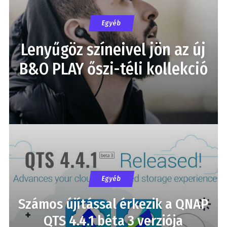
Egyéb
Lenyűgöz színeivel jön az új
B&O PLAY őszi-téli kollekció
Egyéb
Számos újítással érkezik a QNAP
QTS 4.4.1 béta 3 verziója