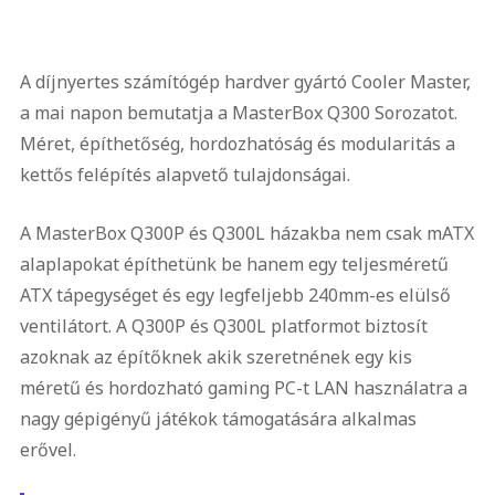
A díjnyertes számítógép hardver gyártó Cooler Master,
a mai napon bemutatja a MasterBox Q300 Sorozatot.
Méret, építhetőség, hordozhatóság és modularitás a
kettős felépítés alapvető tulajdonságai.
A MasterBox Q300P és Q300L házakba nem csak mATX
alaplapokat építhetünk be hanem egy teljesméretű
ATX tápegységet és egy legfeljebb 240mm-es elülső
ventilátort. A Q300P és Q300L platformot biztosít
azoknak az építőknek akik szeretnének egy kis
méretű és hordozható gaming PC-t LAN használatra a
nagy gépigényű játékok támogatására alkalmas
erővel.