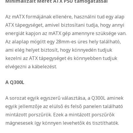
Minimalizált Méret ATX PSU támogatással
Az mATX formájának ellenére, használni tud egy alap
ATX tápegységet, amivel biztosítani tudja, hogy annyi
energiát kapjon az mATX gép amennyre szüksége van.
Az alaplap mögött egy 28mm-es üres hely található,
ami elég helyet biztosít, hogy könnyedén tudjuk
kezelni az ATX tápegységet és könnyebben tudjuk
elvégezni a kábelezést.
A Q300L
A sorozat egyik egyszerű választása, a Q300L aminek
egyik jellemzője az elülső és felső panelen található
mintázott porszűrök. Ezek a mintázott porszűrők
mágnesesek így könnyen levehetők és tisztíthatók.