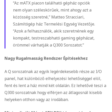
“Az mATX piacon található gépház opciók
nem olyan széleskörűek, mint ahogy azt a
közösség szeretné,” Matteo Stracciari,
Számítógép ház Termelési Egység Vezetője.
“Azok a felhasználók, akik szeretnének egy
kompakt, testreszabható gaming gépházat,
örömmel várhatják a Q300 Sorozatot.”
Nagy Rugalmasság Rendszer Építésekhez
A Q sorozatnak az egyik legérdekesebb része az I/O
panel, hat különböző elhelyezési lehetőséggel elöl,
fent és lent a ház mind két oldalán. Ez lehetővé teszi a
Q300 sorozatnak hogy elférjen az átlagosnál kisebb
helyeken otthon vagy az irodában.