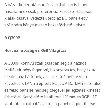
A házat horizontálisan és vertikálisan is lehet
használni ez csak preferencia kérdése. Ha a ház
kialakításával végeztél, tedd az I/O panelt egy
számodra kényelmesen hozzáférhető helyre.
A Q300P
Hordozhatóság és RGB Világítás
A Q300P könnyű szállításában segít a házhoz
mellékelt négy fogantyú, bizonyítva így, hogy ez az
ideális ház bárkinek, aki szeretné befejezni a
következő, LAN-ra épített PC-jét. A DarkMirror elülső
és felső paneljeinek segítségével jellegzetes kinézet
érhető el. Kettő előre beállított 120mm-es RGB LED
ventilátor található az elülső panel mögött, illetve