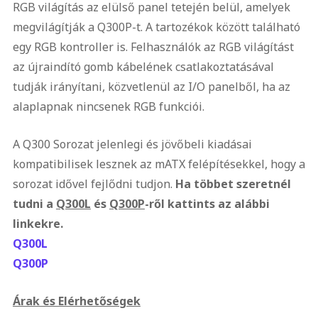
RGB világítás az elülső panel tetején belül, amelyek
megvilágítják a Q300P-t. A tartozékok között található
egy RGB kontroller is. Felhasználók az RGB világítást
az újraindító gomb kábelének csatlakoztatásával
tudják irányítani, közvetlenül az I/O panelből, ha az
alaplapnak nincsenek RGB funkciói.
A Q300 Sorozat jelenlegi és jövőbeli kiadásai
kompatibilisek lesznek az mATX felépítésekkel, hogy a
sorozat idővel fejlődni tudjon.
Ha többet szeretnél
tudni a
Q300L
és
Q300P
-ről kattints az alábbi
linkekre.
Q300L
Q300P
Árak és Elérhetőségek