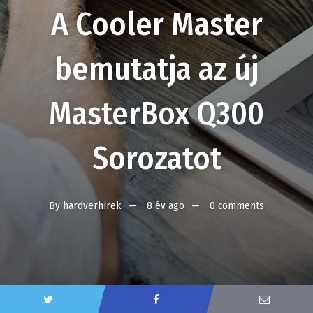
A Cooler Master
bemutatja az új
MasterBox Q300
Sorozatot
By
hardverhirek
8 év ago
0 comments