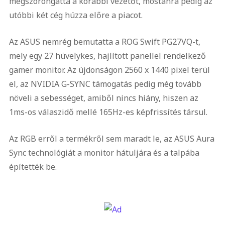
megszorongatta a korábbi vezetőt, mostanra pedig az
utóbbi két cég húzza előre a piacot.
Az ASUS nemrég bemutatta a ROG Swift PG27VQ-t,
mely egy 27 hüvelykes, hajlított panellel rendelkező
gamer monitor. Az újdonságon 2560 x 1440 pixel terül
el, az NVIDIA G-SYNC támogatás pedig még tovább
növeli a sebességet, amiből nincs hiány, hiszen az
1ms-os válaszidő mellé 165Hz-es képfrissítés társul.
Az RGB erről a termékről sem maradt le, az ASUS Aura
Sync technológiát a monitor hátuljára és a talpába
építették be.