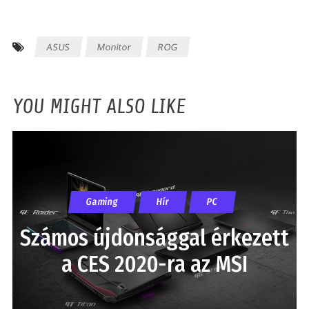
ASUS
Monitor
ROG
YOU MIGHT ALSO LIKE
Gaming
Hír
PC
Számos újdonsággal érkezett
a CES 2020-ra az MSI