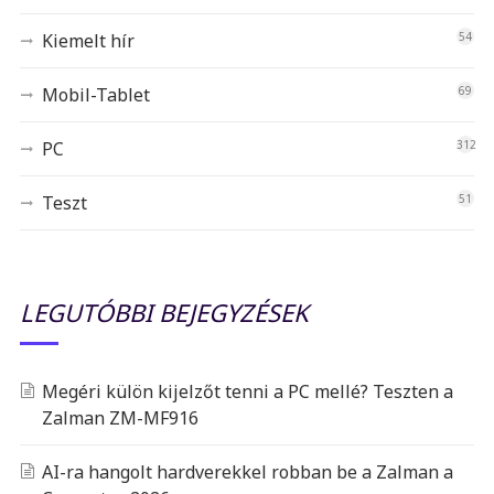
Kiemelt hír
54
Mobil-Tablet
69
PC
312
Teszt
51
LEGUTÓBBI BEJEGYZÉSEK
Megéri külön kijelzőt tenni a PC mellé? Teszten a
Zalman ZM-MF916
AI-ra hangolt hardverekkel robban be a Zalman a