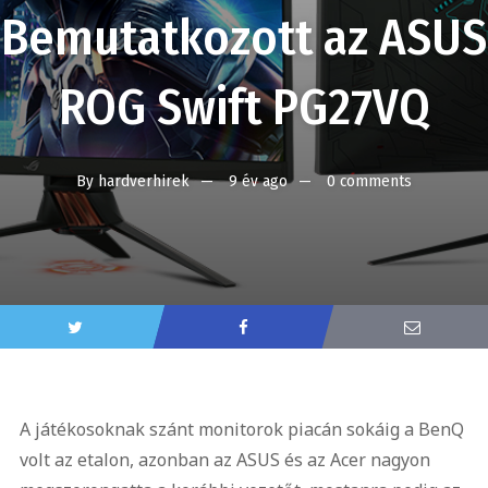
Bemutatkozott az ASUS
ROG Swift PG27VQ
By
hardverhirek
9 év ago
0 comments
A játékosoknak szánt monitorok piacán sokáig a BenQ
volt az etalon, azonban az ASUS és az Acer nagyon