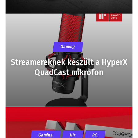
Gaming
Streamereknek készült a HyperX
QuadCast mikrofon
Gaming
Hír
PC