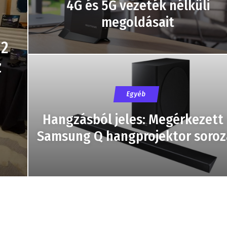
4G és 5G vezeték nélküli
megoldásait
12
z
Egyéb
Hangzásból jeles: Megérkezett
Samsung Q hangprojektor soroz