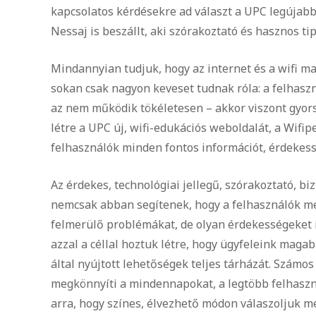
kapcsolatos kérdésekre ad választ a UPC legújabb 
Nessaj is beszállt, aki szórakoztató és hasznos tip
Mindannyian tudjuk, hogy az internet és a wifi 
sokan csak nagyon keveset tudnak róla: a felhaszná
az nem működik tökéletesen – akkor viszont gyors
létre a UPC új, wifi-edukációs weboldalát, a Wifip
felhasználók minden fontos információt, érdekessé
Az érdekes, technológiai jellegű, szórakoztató, b
nemcsak abban segítenek, hogy a felhasználók meg
felmerülő problémákat, de olyan érdekességeket i
azzal a céllal hoztuk létre, hogy ügyfeleink magab
által nyújtott lehetőségek teljes tárházát. Számos
megkönnyíti a mindennapokat, a legtöbb felhaszná
arra, hogy színes, élvezhető módon válaszoljuk m