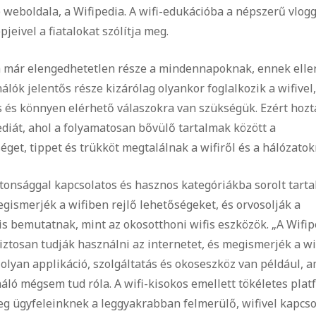
weboldala, a Wifipedia. A wifi-edukációba a népszerű vlogg
pjeivel a fiatalokat szólítja meg.
ma már elengedhetetlen része a mindennapoknak, ennek elle
lók jelentős része kizárólag olyankor foglalkozik a wifivel
 és könnyen elérhető válaszokra van szükségük. Ezért hozt
ediát, ahol a folyamatosan bővülő tartalmak között a
get, tippet és trükköt megtalálnak a wifiről és a hálózatokr
iztonsággal kapcsolatos és hasznos kategóriákba sorolt tart
ismerjék a wifiben rejlő lehetőségeket, és orvosolják a
s bemutatnak, mint az okosotthoni wifis eszközök. „A Wifip
iztosan tudják használni az internetet, és megismerjék a wi
 olyan applikáció, szolgáltatás és okoseszköz van például, a
ló mégsem tud róla. A wifi-kisokos emellett tökéletes plat
eg ügyfeleinknek a leggyakrabban felmerülő, wifivel kapcso