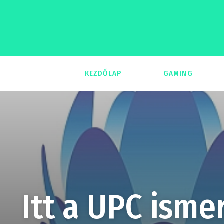
KEZDŐLAP
GAMING
293
Itt a UPC isme