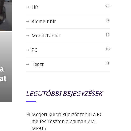
Hír
545
Kiemelt hír
54
Mobil-Tablet
69
PC
312
Teszt
51
 a
at
LEGUTÓBBI BEJEGYZÉSEK
Megéri külön kijelzőt tenni a PC
mellé? Teszten a Zalman ZM-
MF916