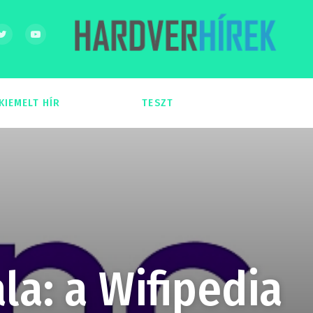
KIEMELT HÍR
TESZT
54
51
la: a Wifipedia