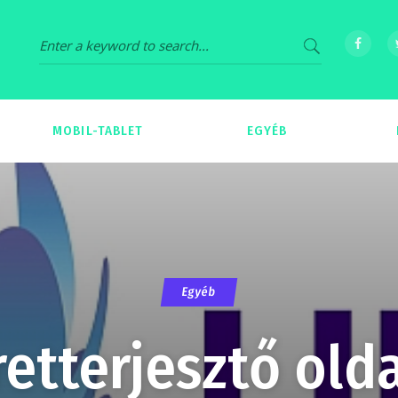
MOBIL-TABLET
EGYÉB
69
539
Egyéb
retterjesztő olda