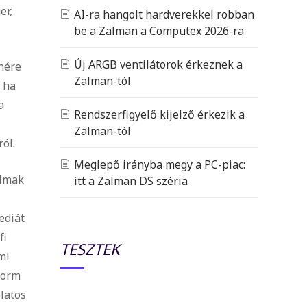
er,
AI-ra hangolt hardverekkel robban
be a Zalman a Computex 2026-ra
Új ARGB ventilátorok érkeznek a
nére
Zalman-tól
, ha
a
Rendszerfigyelő kijelző érkezik a
Zalman-tól
ól.
Meglepő irányba megy a PC-piac:
almak
itt a Zalman DS széria
ediát
fi
TESZTEK
mi
form
latos