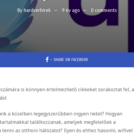
By
hardverhirek
9 év ago
0 comments
–
SHARE ON FACEBOOK
 számára is könnyen értelmezhető cikkeket sorakoztat fel, 
ást
atunk a közelben legegyszerűbben ingyen netet? Hogyan
 tartalmakkal találkozzanak, amelyek megfelelőek a
enni az otthoni hálózatot? Ilyen és ehhez hasonló, wifivel