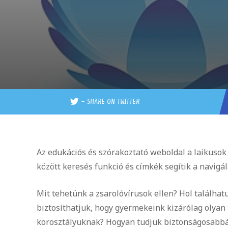
–
SHARE ON TWITTER
Az edukációs és szórakoztató weboldal a laikusok
között keresés funkció és címkék segítik a navigál
Mit tehetünk a zsarolóvírusok ellen? Hol találh
biztosíthatjuk, hogy gyermekeink kizárólag olyan
korosztályuknak? Hogyan tudjuk biztonságosabbá t