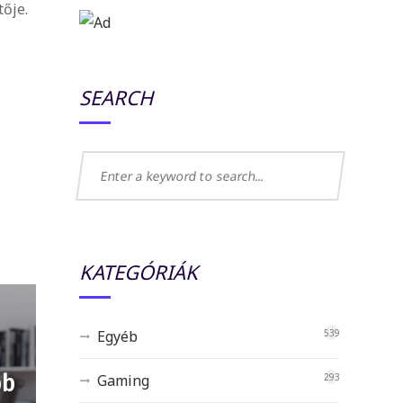
ője.
SEARCH
KATEGÓRIÁK
Egyéb
539
bb
Gaming
293