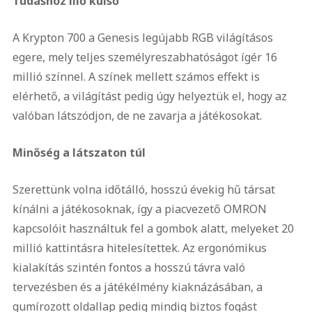
Tudáshoz illő külső
A Krypton 700 a Genesis legújabb RGB világításos
egere, mely teljes személyreszabhatóságot ígér 16
millió színnel. A színek mellett számos effekt is
elérhető, a világítást pedig úgy helyeztük el, hogy az
valóban látszódjon, de ne zavarja a játékosokat.
Minőség a látszaton túl
Szerettünk volna időtálló, hosszú évekig hű társat
kínálni a játékosoknak, így a piacvezető OMRON
kapcsolóit használtuk fel a gombok alatt, melyeket 20
millió kattintásra hitelesítettek. Az ergonómikus
kialakítás szintén fontos a hosszú távra való
tervezésben és a játékélmény kiaknázásában, a
gumírozott oldallap pedig mindig biztos fogást