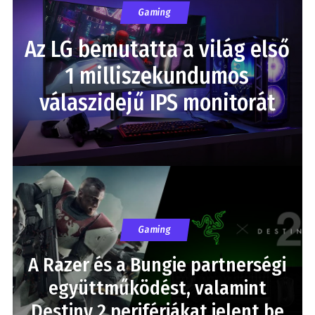
Gaming
Az LG bemutatta a világ első
1 milliszekundumos
válaszidejű IPS monitorát
Gaming
A Razer és a Bungie partnerségi
együttműködést, valamint
Destiny 2 perifériákat jelent be