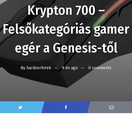
Krypton 700 –
Felsőkategóriás gamer
egér a Genesis-től
By
hardverhirek
9 év ago
0 comments