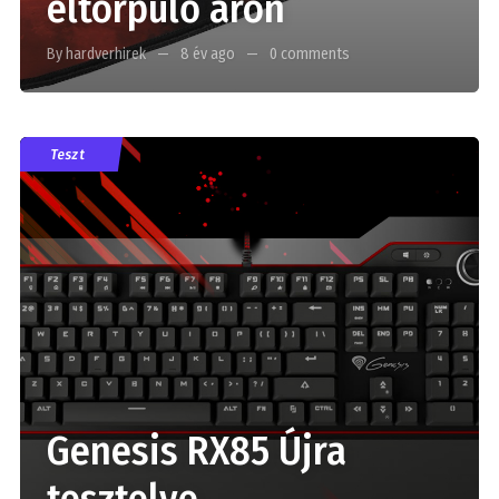
eltörpülő áron
By hardverhirek
8 év ago
0 comments
Teszt
Genesis RX85 Újra