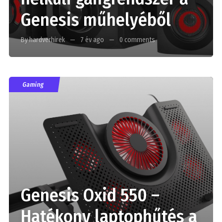
Genesis műhelyéből
By hardverhirek
7 év ago
0 comments
Gaming
Genesis Oxid 550 –
Hatékony laptophűtés a