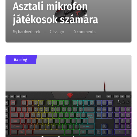
Asztali mikrofon
játékosok számára
By hardverhirek
7 év ago
0 comments
Gaming