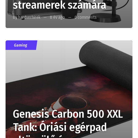
streamerek számára
By hardverhirek
8 év ago
0 comments
Gaming
Genesis Carbon 500 XXL
Tank: Óriási egérpad