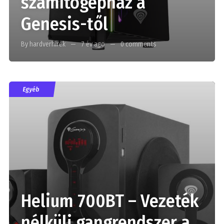
számítógépház a
Genesis-től
By hardverhirek
7 év ago
0 comments
Egyéb
Helium 700BT – Vezeték
nélküli gangrendszer a