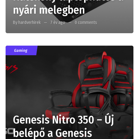
nyári melegben
By hardverhirek
7 év ago
0 comments
Gaming
Genesis Nitro 350 – Új
belépő a Genesis