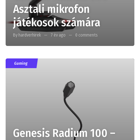
Asztali mikrofon
játékosok számára
By hardverhirek
7 év ago
0 comments
Gaming
Genesis Radium 100 –