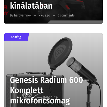
kínálatában
By hardverhirek
7 év ago
0 comments
Gaming
Genesis Radium 600 –
Komplett
mikrofoncsomag