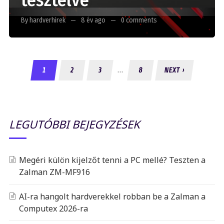
tesztelve
By hardverhirek
8 év ago
0 comments
…
1
2
3
8
NEXT ›
LEGUTÓBBI BEJEGYZÉSEK
Megéri külön kijelzőt tenni a PC mellé? Teszten a
Zalman ZM-MF916
AI-ra hangolt hardverekkel robban be a Zalman a
Computex 2026-ra