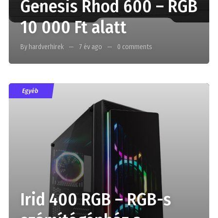
Genesis Rhod 600 – RGB
10 000 Ft alatt
By hardverhirek
7 év ago
0 comments
Egyéb
Irid 400 RGB – RGB-s