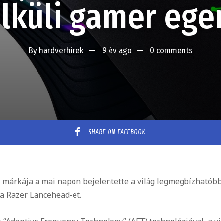
lküli gamer ege
By
hardverhirek
9 év ago
0 comments
–
SHARE ON FACEBOOK
le márkája a mai napon bejelentette a világ legmegbízhatóbb
 a Razer Lancehead-et.
 “Adaptive Frequency Technology” (AFT) technológiával, a vi