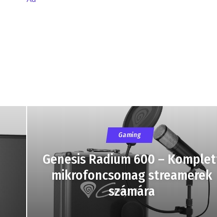
Gaming
Genesis Radium 600 – Komplet
mikrofoncsomag streamerek
számára