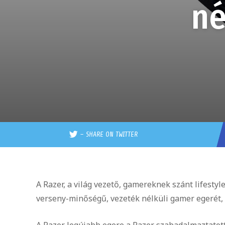
né
–
SHARE ON TWITTER
A Razer, a világ vezető, gamereknek szánt lifesty
verseny-minőségű, vezeték nélküli gamer egerét,
A Razer legújabb egere a Razer szabadalmaztatott