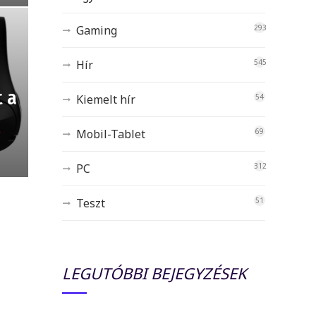
Gaming
293
Hír
545
t a
Kiemelt hír
54
Mobil-Tablet
69
PC
312
Teszt
51
LEGUTÓBBI BEJEGYZÉSEK