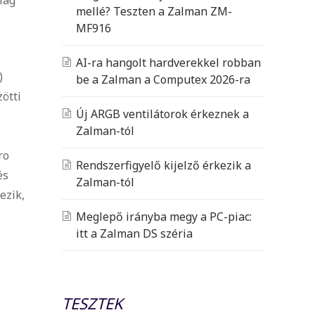
mellé? Teszten a Zalman ZM-
MF916
AI-ra hangolt hardverekkel robban
)
be a Zalman a Computex 2026-ra
zötti
Új ARGB ventilátorok érkeznek a
Zalman-tól
ro
Rendszerfigyelő kijelző érkezik a
és
Zalman-tól
ezik,
Meglepő irányba megy a PC-piac:
itt a Zalman DS széria
TESZTEK