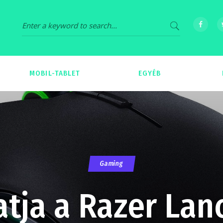
MOBIL-TABLET
EGYÉB
69
539
Gaming
tja a Razer La