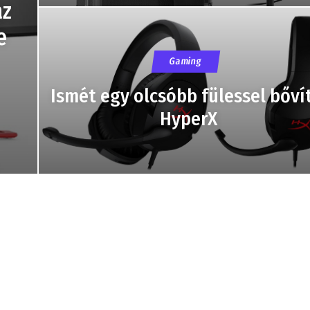
az
e
Gaming
Ismét egy olcsóbb fülessel bőví
HyperX