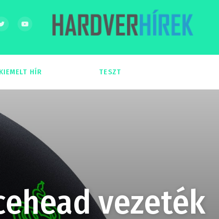
KIEMELT HÍR
TESZT
54
51
ncehead vezeték