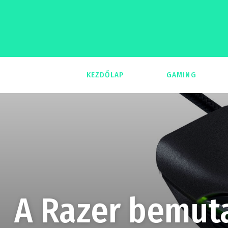
KEZDŐLAP
GAMING
293
A Razer bemuta