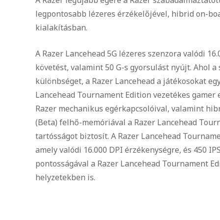
legpontosabb lézeres érzékelőjével, hibrid on-bo
kialakításban.
A Razer Lancehead 5G lézeres szenzora valódi 16.
követést, valamint 50 G-s gyorsulást nyújt. Ahol a
különbséget, a Razer Lancehead a játékosokat egy
Lancehead Tournament Edition vezetékes gamer egér
Razer mechanikus egérkapcsolóival, valamint hib
(Beta) felhő-memóriával a Razer Lancehead Tour
tartósságot biztosít. A Razer Lancehead Tourname
amely valódi 16.000 DPI érzékenységre, és 450 IP
pontosságával a Razer Lancehead Tournament Edit
helyzetekben is.