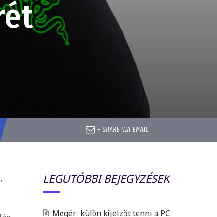
rét
–
SHARE VIA EMAIL
LEGUTÓBBI BEJEGYZÉSEK
,
Megéri külön kijelzőt tenni a PC
lág