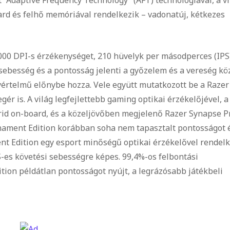
ard és felhő memóriával rendelkezik – vadonatúj, kétkezes
000 DPI-s érzékenységet, 210 hüvelyk per másodperces (IPS
 sebesség és a pontosság jelenti a győzelem és a vereség kö
értelmű előnybe hozza. Vele együtt mutatkozott be a Razer
 is. A világ legfejlettebb gaming optikai érzékelőjével, a
rid on-board, és a közeljövőben megjelenő Razer Synapse P
nament Edition korábban soha nem tapasztalt pontosságot 
nt Edition egy esport minőségű optikai érzékelővel rendelk
S-es követési sebességre képes. 99,4%-os felbontási
ion példátlan pontosságot nyújt, a legrázósabb játékbeli