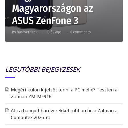
Magyarországon az
ASUS ZenFone 3
By hardverhirek
10 év ago
0 comments
LEGUTÓBBI BEJEGYZÉSEK
Megéri külön kijelzőt tenni a PC mellé? Teszten a
Zalman ZM-MF916
AI-ra hangolt hardverekkel robban be a Zalman a
Computex 2026-ra