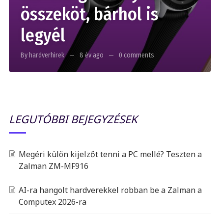
összeköt, bárhol is
legyél
By hardverhirek
8 év ago
0 comments
LEGUTÓBBI BEJEGYZÉSEK
Megéri külön kijelzőt tenni a PC mellé? Teszten a
Zalman ZM-MF916
AI-ra hangolt hardverekkel robban be a Zalman a
Computex 2026-ra