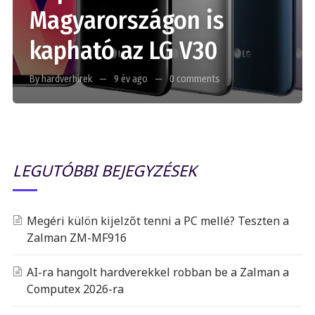
Magyarországon is
kapható az LG V30
By hardverhirek
9 év ago
0 comments
LEGUTÓBBI BEJEGYZÉSEK
Megéri külön kijelzőt tenni a PC mellé? Teszten a
Zalman ZM-MF916
AI-ra hangolt hardverekkel robban be a Zalman a
Computex 2026-ra