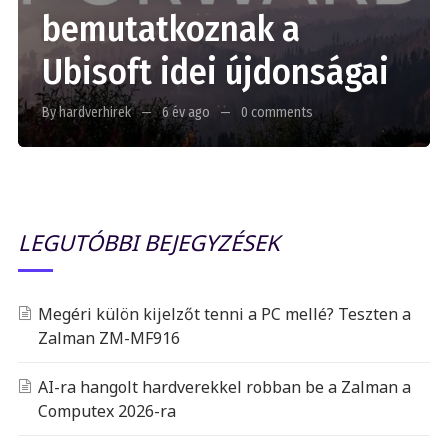
bemutatkoznak a
Ubisoft idei újdonságai
By hardverhirek
6 év ago
0 comments
LEGUTÓBBI BEJEGYZÉSEK
Megéri külön kijelzőt tenni a PC mellé? Teszten a
Zalman ZM-MF916
AI-ra hangolt hardverekkel robban be a Zalman a
Computex 2026-ra