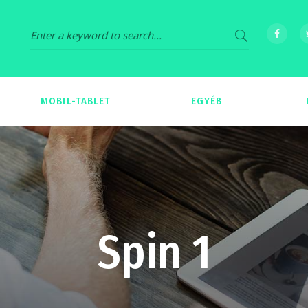
MOBIL-TABLET
EGYÉB
69
539
Spin 1