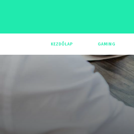
KEZDŐLAP
GAMING
293