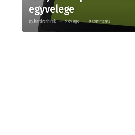
egyvelege
By hardverhirek
9 év ago
0 comments