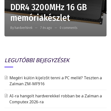
DDR4 3200MHz 16 GB
memóriakészlet
By hardverhirek
7 év ago
0 comments
LEGUTÓBBI BEJEGYZÉSEK
Megéri külön kijelzőt tenni a PC mellé? Teszten a
Zalman ZM-MF916
AI-ra hangolt hardverekkel robban be a Zalman a
Computex 2026-ra