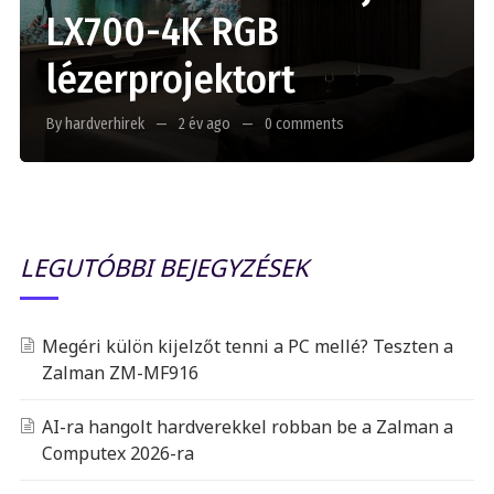
LX700-4K RGB
lézerprojektort
By hardverhirek
2 év ago
0 comments
LEGUTÓBBI BEJEGYZÉSEK
Megéri külön kijelzőt tenni a PC mellé? Teszten a
Zalman ZM-MF916
AI-ra hangolt hardverekkel robban be a Zalman a
Computex 2026-ra