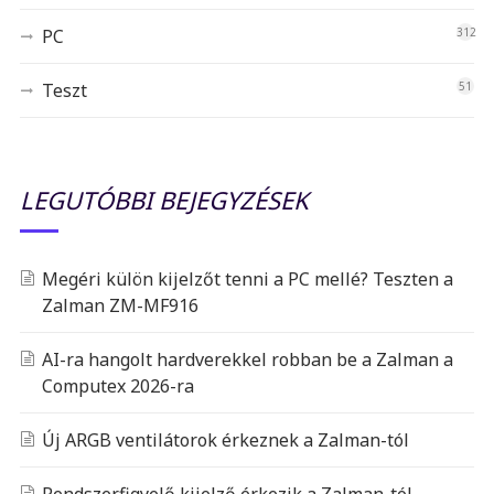
PC
312
Teszt
51
LEGUTÓBBI BEJEGYZÉSEK
Megéri külön kijelzőt tenni a PC mellé? Teszten a
Zalman ZM-MF916
AI-ra hangolt hardverekkel robban be a Zalman a
Computex 2026-ra
Új ARGB ventilátorok érkeznek a Zalman-tól
Rendszerfigyelő kijelző érkezik a Zalman-tól