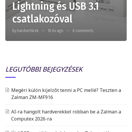
Lightning és USB 3.1
csatlakozóval
By hardverhirek
10 év ago
0 comments
LEGUTÓBBI BEJEGYZÉSEK
Megéri külön kijelzőt tenni a PC mellé? Teszten a
Zalman ZM-MF916
AI-ra hangolt hardverekkel robban be a Zalman a
Computex 2026-ra