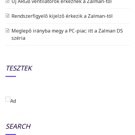
Új ARGB ventilátorok érkeznek a Zalman-tól
Rendszerfigyelő kijelző érkezik a Zalman-tól
Meglepő irányba megy a PC-piac: itt a Zalman DS
széria
TESZTEK
SEARCH