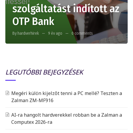
szolgáltatást indított az
OTP Bank
By hardverhirek
9 év ago
0 comments
LEGUTÓBBI BEJEGYZÉSEK
Megéri külön kijelzőt tenni a PC mellé? Teszten a
Zalman ZM-MF916
AI-ra hangolt hardverekkel robban be a Zalman a
Computex 2026-ra