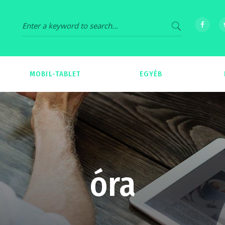
MOBIL-TABLET
EGYÉB
69
539
óra