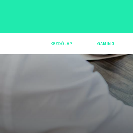
KEZDŐLAP
GAMING
293