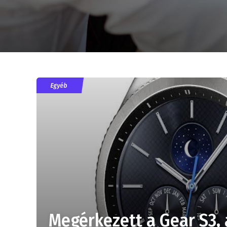
Egyéb
Megérkezett a Gear S3,