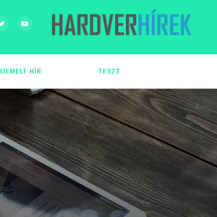
KIEMELT HÍR
TESZT
54
51