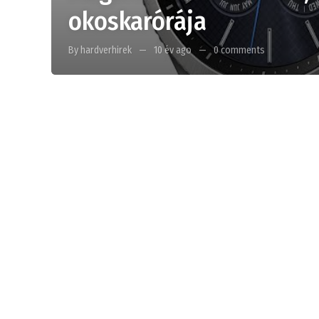
okoskarórája
By hardverhirek
10 év ago
0 comments