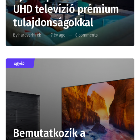
UHD televízió prémium
tulajdonságokkal
By hardverhirek
7 év ago
0 comments
Egyéb
Bemutatkozik a