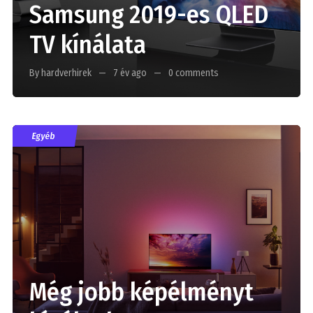
Samsung 2019-es QLED
TV kínálata
By hardverhirek
7 év ago
0 comments
Egyéb
Még jobb képélményt