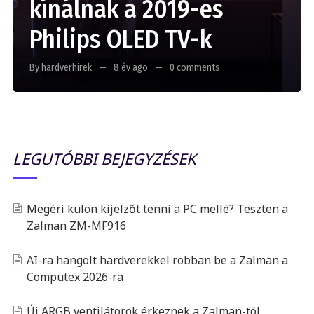
kínálnak a 2019-es
Philips OLED TV-k
By hardverhirek
8 év ago
0 comments
LEGUTÓBBI BEJEGYZÉSEK
Megéri külön kijelzőt tenni a PC mellé? Teszten a
Zalman ZM-MF916
AI-ra hangolt hardverekkel robban be a Zalman a
Computex 2026-ra
Új ARGB ventilátorok érkeznek a Zalman-tól