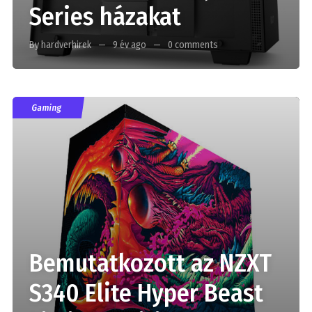
Series házakat
By hardverhirek
9 év ago
0 comments
Gaming
Bemutatkozott az NZXT
S340 Elite Hyper Beast