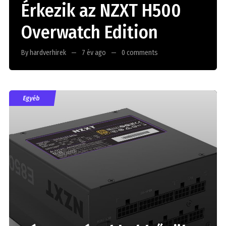
Érkezik az NZXT H500
Overwatch Edition
By hardverhirek
7 év ago
0 comments
Egyéb