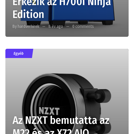
Érkezik az H700i Ninja
Edition
By hardverhirek
8 év ago
0 comments
Egyéb
Az NZXT bemutatta az
M22 és az X72 AIO