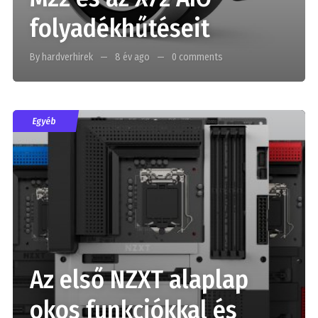
folyadékhűtéseit
By hardverhirek
8 év ago
0 comments
Egyéb
Az első NZXT alaplap
okos funkciókkal és