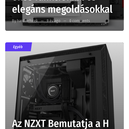
elegáns megoldásokkal
By hardverhirek
9 év ago
0 comments
Egyéb
Az NZXT Bemutatja a H