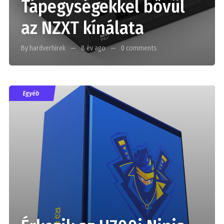
Tápegységekkel bővül
az NZXT kínálata
By hardverhirek
8 év ago
0 comments
Egyéb