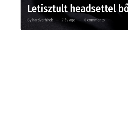
Letisztult headsettel bő
By hardverhirek
7 év ago
0 comments