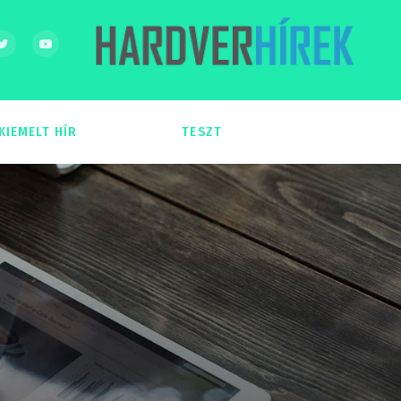
KIEMELT HÍR
TESZT
54
51