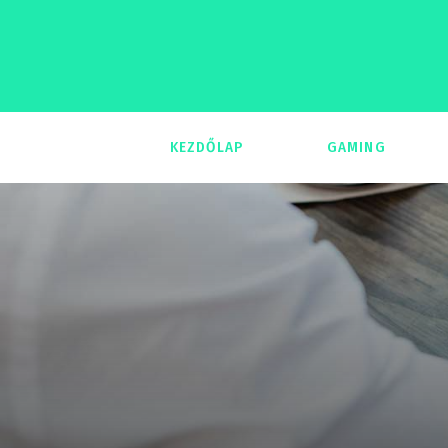
KEZDŐLAP
GAMING
293