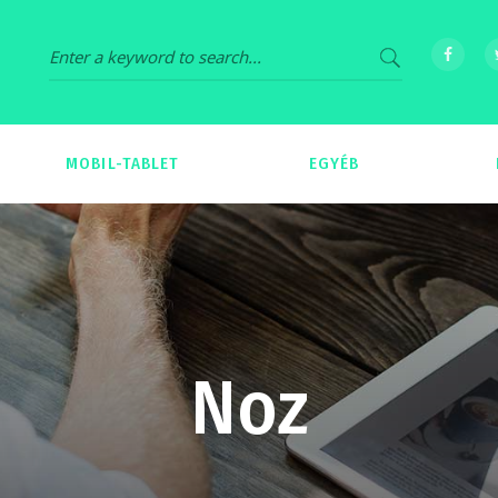
MOBIL-TABLET
EGYÉB
69
539
Noz