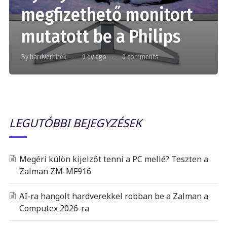
megfizethető monitort
mutatott be a Philips
By hardverhirek
9 év ago
0 comments
LEGUTÓBBI BEJEGYZÉSEK
Megéri külön kijelzőt tenni a PC mellé? Teszten a
Zalman ZM-MF916
AI-ra hangolt hardverekkel robban be a Zalman a
Computex 2026-ra