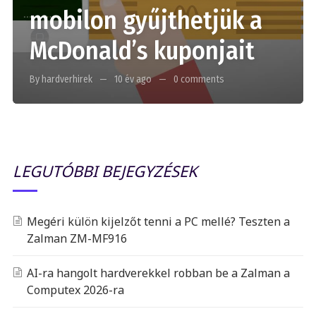
mobilon gyűjthetjük a
McDonald’s kuponjait
By hardverhirek
10 év ago
0 comments
LEGUTÓBBI BEJEGYZÉSEK
Megéri külön kijelzőt tenni a PC mellé? Teszten a
Zalman ZM-MF916
AI-ra hangolt hardverekkel robban be a Zalman a
Computex 2026-ra