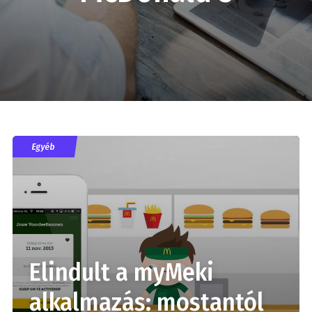
Egyéb
Elindult a myMeki
alkalmazás: mostantól