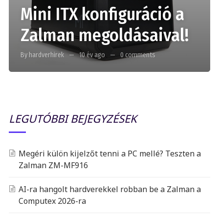
Mini ITX konfiguráció a
Zalman megoldásaival!
By hardverhirek
10 év ago
0 comments
LEGUTÓBBI BEJEGYZÉSEK
Megéri külön kijelzőt tenni a PC mellé? Teszten a
Zalman ZM-MF916
AI-ra hangolt hardverekkel robban be a Zalman a
Computex 2026-ra