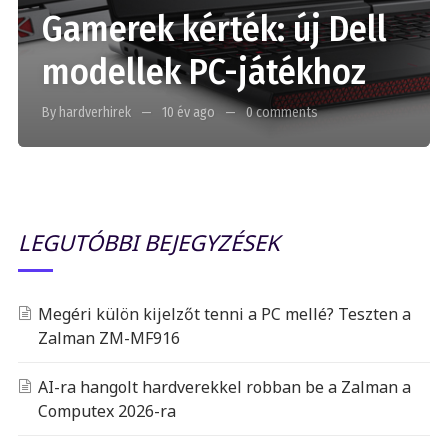
Gamerek kérték: új Dell
modellek PC-játékhoz
By hardverhirek
10 év ago
0 comments
LEGUTÓBBI BEJEGYZÉSEK
Megéri külön kijelzőt tenni a PC mellé? Teszten a
Zalman ZM-MF916
AI-ra hangolt hardverekkel robban be a Zalman a
Computex 2026-ra