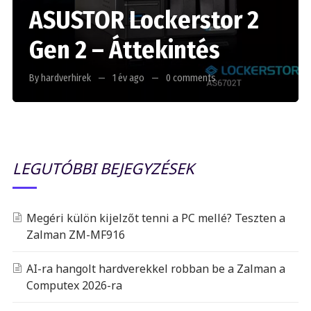
ASUSTOR Lockerstor 2
Gen 2 – Áttekintés
By hardverhirek
1 év ago
0 comments
LEGUTÓBBI BEJEGYZÉSEK
Megéri külön kijelzőt tenni a PC mellé? Teszten a
Zalman ZM-MF916
AI-ra hangolt hardverekkel robban be a Zalman a
Computex 2026-ra