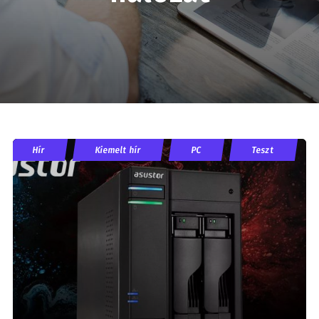
Hír
Kiemelt hír
PC
Teszt