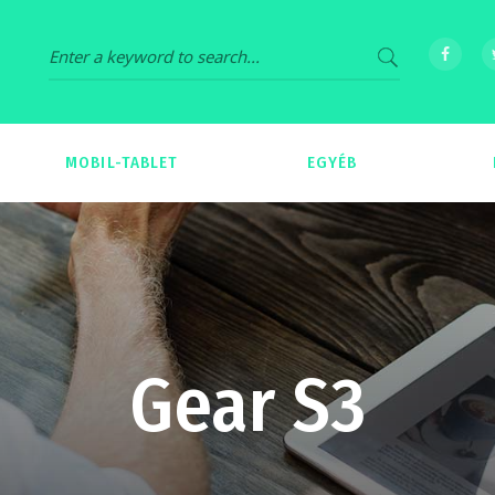
MOBIL-TABLET
EGYÉB
69
539
Gear S3