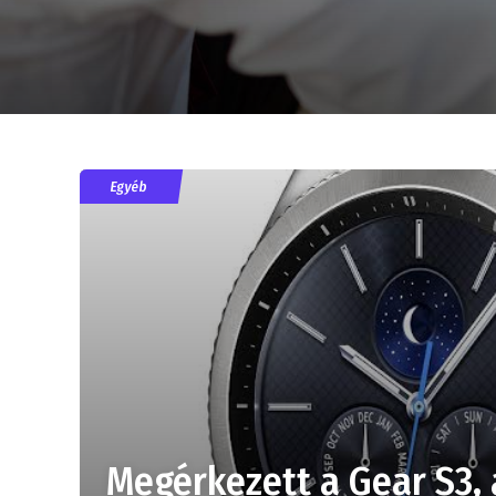
Egyéb
Megérkezett a Gear S3,