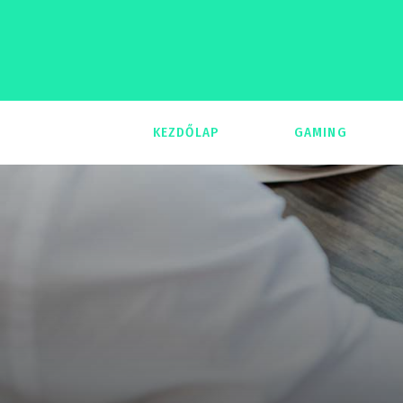
KEZDŐLAP
GAMING
293