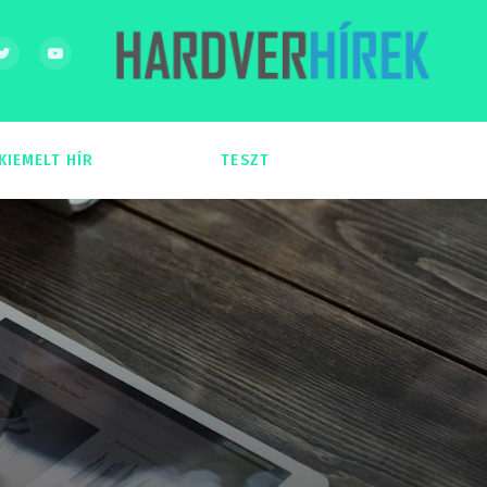
KIEMELT HÍR
TESZT
54
51