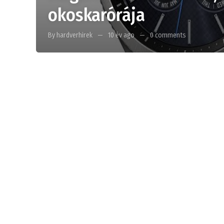
okoskarórája
By hardverhirek
10 év ago
0 comments